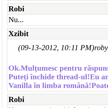
Robi
Nu...
Xzibit
(09-13-2012, 10:11 PM)
rob
Ok.Mulțumesc pentru răspuns
Puteți închide thread-ul!Eu a
Vanilla în limba română!Poat
Robi