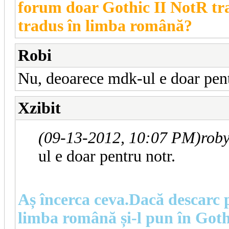
forum doar Gothic II NotR tra
tradus în limba română?
Robi
Nu, deoarece mdk-ul e doar pent
Xzibit
(09-13-2012, 10:07 PM)
rob
ul e doar pentru notr.
Aș încerca ceva.Dacă descarc 
limba română și-l pun în Gothi