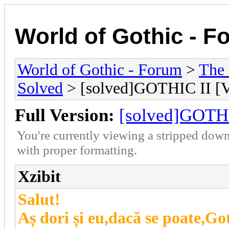
World of Gothic - F
World of Gothic - Forum
>
The
Solved
> [solved]GOTHIC II 
Full Version:
[solved]GOTH
You're currently viewing a stripped down
with proper formatting.
Xzibit
Salut!
Aș dori și eu,dacă se poate,G