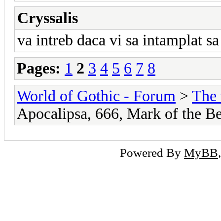
Cryssalis
va intreb daca vi sa intamplat 
Pages:
1
2
3
4
5
6
7
8
World of Gothic - Forum
>
The 
Apocalipsa, 666, Mark of the Be
Powered By
MyBB