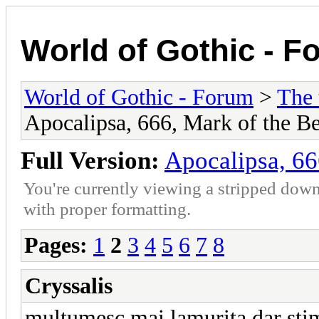
World of Gothic - F
World of Gothic - Forum
>
The 
Apocalipsa, 666, Mark of the Be
Full Version:
Apocalipsa, 66
You're currently viewing a stripped down
with proper formatting.
Pages:
1
2
3
4
5
6
7
8
Cryssalis
multumesc mai lamurita dar stim 