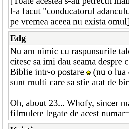
[Toate acestea s-au petrecut ina
l-a facut "conducatorul adancului
pe vremea aceea nu exista omul
Edg
Nu am nimic cu raspunsurile tale
citesc sa imi dau seama despre ce
Biblie intr-o postare
(nu o lua c
sunt multi care sa stie atat de bi
Oh, about 23... Whofy, sincer ma
filmulete legate de acest numar=