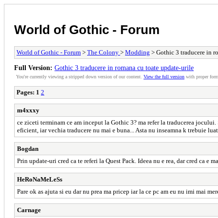
World of Gothic - Forum
World of Gothic - Forum
>
The Colony
>
Modding
> Gothic 3 traducere in r
Full Version:
Gothic 3 traducere in romana cu toate update-urile
You're currently viewing a stripped down version of our content.
View the full version
with proper form
Pages:
1
2
m4xxxy
ce ziceti terminam ce am inceput la Gothic 3? ma refer la traducerea jocului.
eficient, iar vechia traducere nu mai e buna... Asta nu inseamna k trebuie lua
Bogdan
Prin update-uri cred ca te referi la Quest Pack. Ideea nu e rea, dar cred ca e
HeRoNaMeLeSs
Pare ok as ajuta si eu dar nu prea ma pricep iar la ce pc am eu nu imi mai mer
Carnage