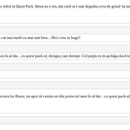
te referi la Quest Pack. Ideea nu e rea, dar cred ca e mai degraba ceva de genul 'sa 
 cat mai multi cu atat mai bine... Deci cine se baga?
u în al tău .. cu quest pack-ul, desigur, care doreşte. Cel puţin eu m-aş băga dacă te 
ucerea lui Risen, iar apoi să venim cei din proiectul meu în al tău .. cu quest pack-ul