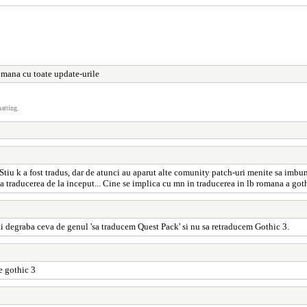
omana cu toate update-urile
atting.
 Stiu k a fost tradus, dar de atunci au aparut alte comunity patch-uri menite sa imb
ta traducerea de la inceput... Cine se implica cu mn in traducerea in lb romana a got
 mai degraba ceva de genul 'sa traducem Quest Pack' si nu sa retraducem Gothic 3.
e gothic 3