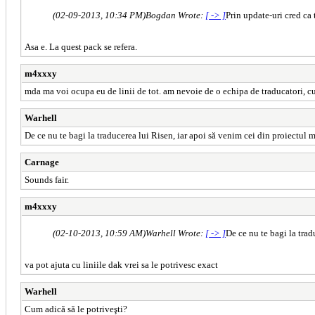
(02-09-2013, 10:34 PM)
Bogdan Wrote:
[ -> ]
Prin update-uri cred ca 
Asa e. La quest pack se refera.
m4xxxy
mda ma voi ocupa eu de linii de tot. am nevoie de o echipa de traducatori, cu
Warhell
De ce nu te bagi la traducerea lui Risen, iar apoi să venim cei din proiectul me
Carnage
Sounds fair.
m4xxxy
(02-10-2013, 10:59 AM)
Warhell Wrote:
[ -> ]
De ce nu te bagi la trad
va pot ajuta cu liniile dak vrei sa le potrivesc exact
Warhell
Cum adică să le potriveşti?