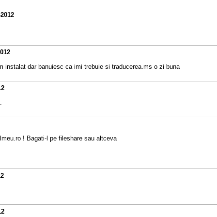
-2012
2012
m instalat dar banuiesc ca imi trebuie si traducerea.ms o zi buna
12
.
ulmeu.ro ! Bagati-l pe fileshare sau altceva
12
12