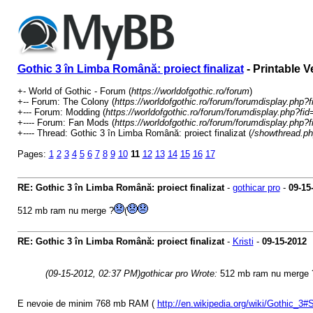
Gothic 3 în Limba Română: proiect finalizat
- Printable V
+- World of Gothic - Forum (
https://worldofgothic.ro/forum
)
+-- Forum: The Colony (
https://worldofgothic.ro/forum/forumdisplay.php?f
+--- Forum: Modding (
https://worldofgothic.ro/forum/forumdisplay.php?fid
+---- Forum: Fan Mods (
https://worldofgothic.ro/forum/forumdisplay.php?
+---- Thread: Gothic 3 în Limba Română: proiect finalizat (
/showthread.ph
Pages:
1
2
3
4
5
6
7
8
9
10
11
12
13
14
15
16
17
RE: Gothic 3 în Limba Română: proiect finalizat
-
gothicar pro
-
09-15
512 mb ram nu merge ?
(
RE: Gothic 3 în Limba Română: proiect finalizat
-
Kristi
-
09-15-2012
(09-15-2012, 02:37 PM)
gothicar pro Wrote:
512 mb ram nu merge 
E nevoie de minim 768 mb RAM (
http://en.wikipedia.org/wiki/Gothic_