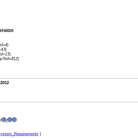
ersion
id=4
)
=43
)
fid=13
)
p?tid=812
)
-2012
?
(
3#System_Requirements
)