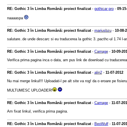
RE: Gothic 3 în Limba Română: proiect finalizat
-
gothicar pro
-
09-15
naaaaspa
RE: Gothic 3 în Limba Română: proiect finalizat
-
mariusbzu
-
10-08-
salutare..de unde descarc si eu traducerea la gothic 3..pacthc-ul 1.74 l-a
RE: Gothic 3 în Limba Română: proiect finalizat
-
Carnage
-
10-09-20
Verifica prima pagina inca o data, am pus link de download cu traducerea
RE: Gothic 3 în Limba Română: proiect finalizat
-
alin2
-
11-07-2012
Nu mai merge linkul!!! Uploadati-l pe alt site va rog! da o eroare pe fisier
MULTUMESC UPLOADER!
RE: Gothic 3 în Limba Română: proiect finalizat
-
Carnage
-
11-07-20
Am fixat linkul, verifica prima pagina.
RE: Gothic 3 în Limba Română: proiect finalizat
-
BeoWulf
-
11-07-20