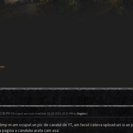
orm
10:30 PM
(This post was last modified: 03-18-2013, 10:31 PM by
Bogdan
.)
l timp m-am ocupat un pic de canalul de YT, am facut cateva upload-uri si un
a pagina a canalului arata cam asa: