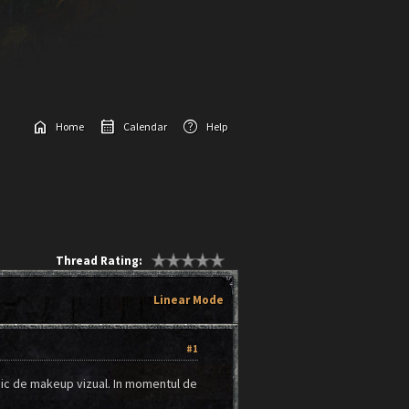
home
calendar_month
help
Home
Calendar
Help
Thread Rating:
Linear Mode
#1
 pic de makeup vizual. In momentul de