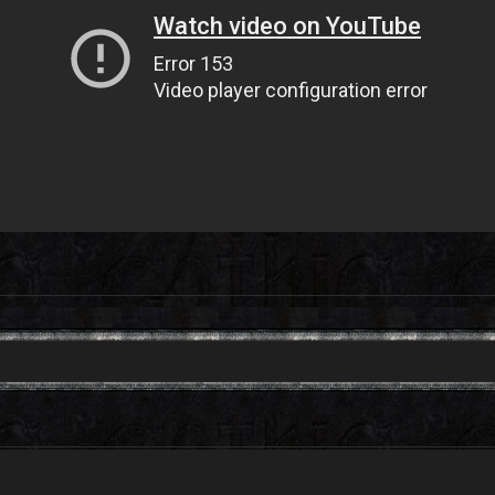
y
Bogdan
- 03-18-2013, 10:30 PM
 by
Warhell
- 03-18-2013, 11:11 PM