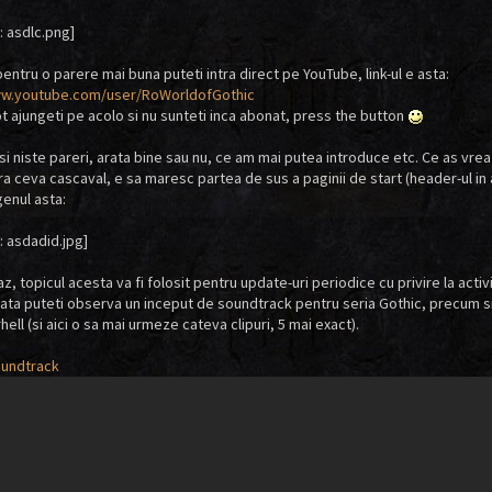
pentru o parere mai buna puteti intra direct pe YouTube, link-ul e asta:
ww.youtube.com/user/RoWorldofGothic
ot ajungeti pe acolo si nu sunteti inca abonat, press the button
e si niste pareri, arata bine sau nu, ce am mai putea introduce etc. Ce as vrea 
ra ceva cascaval, e sa maresc partea de sus a paginii de start (header-ul in al
enul asta:
az, topicul acesta va fi folosit pentru update-uri periodice cu privire la activ
a puteti observa un inceput de soundtrack pentru seria Gothic, precum si 
ell (si aici o sa mai urmeze cateva clipuri, 5 mai exact).
oundtrack