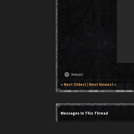
language
Website
«
Next Oldest
|
Next Newest
»
Messages In This Thread
Canalul YouTube - RoWorldofGothic
- b
RE: Canalul YouTube - RoWorldofGothic
-