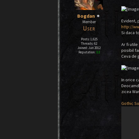
Bogdan
Evident, 
Member
http://w
Si daca t
Posts: 1,625
Threads: 62
Ar fi util
Joined: Jan 2012
posibil fa
Reputation:
12
Ceva de g
In orice c
Deocamdat
zicea Warh
Gothic S