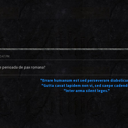
10:47 PM
de perioada de pax romana?
"Errare humanum est sed perseverare diabolicu
"Gutta cavat lapidem non vi, sed saepe cadend
"Inter arma silent leges."