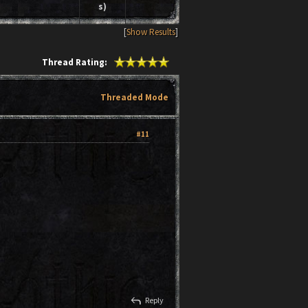
s)
[
Show Results
]
Thread Rating:
Threaded Mode
#11
reply
Reply