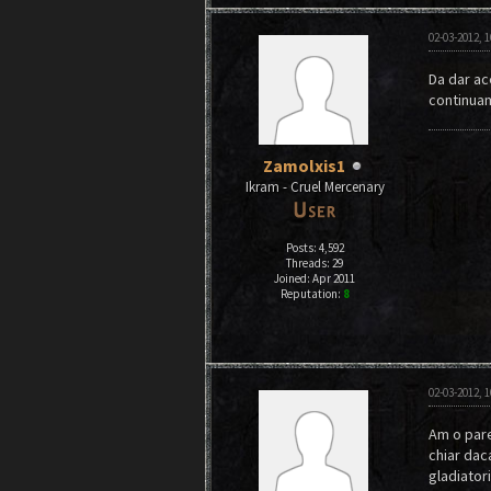
02-03-2012, 
Da dar ac
continuam
Zamolxis1
Ikram - Cruel Mercenary
Posts: 4,592
Threads: 29
Joined: Apr 2011
Reputation:
8
02-03-2012, 
Am o pare
chiar daca
gladiatori