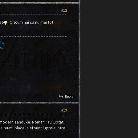
#12
at
. Oricum hai sa nu mai tot
m."
o."
reply
Reply
#13
, modernizandu-le. Romanii au luptat,
re nu-mi place la ei sunt luptele intre