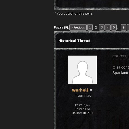
* You voted for this item.
1 Vote(s) - 5 Average
1
2
3
4
5
Pages (9):
« Previous
1
2
3
4
5
…
9
Historical Thread
02-03-2012, 
O sa cont
Spartanii 
Warhell
Insomniac
Posts: 6,627
Threads: 54
Joined: Jul 2011