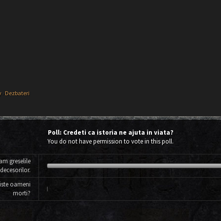
y
›
Dezbateri
Poll: Credeti ca istoria ne ajuta in viata?
You do not have permission to vote in this poll.
am greselile
decesorilor.
 niste oameni
morti?