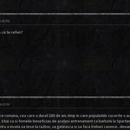
10:48 PM
 ce te referi?
04:45 PM
e romana, cea care a durat 200 de ani..timp in care populatiile cucerite s-a
 Stiai ca si femeile beneficiau de acelasi antrenament ca barbatii la Spartan
tru a invata sa tese la razboi, sa gateasca si sa faca treburi casnice...deoa