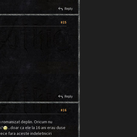
reply
Reply
#15
reply
Reply
#16
u romanizat deplin. Oricum nu
i?
...doar ca ele la 16 ani erau duse
rece fara aceste indeletniciri