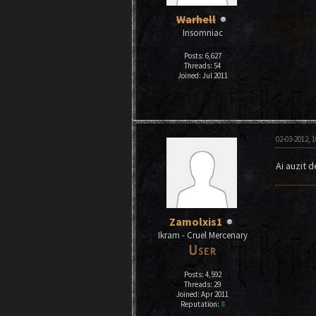
Warhell
Insomniac
Posts: 6,627
Threads: 54
Joined: Jul 2011
02-03-2012, 
Ai auzit 
Zamolxis1
Ikram - Cruel Mercenary
Posts: 4,592
Threads: 29
Joined: Apr 2011
Reputation:
8