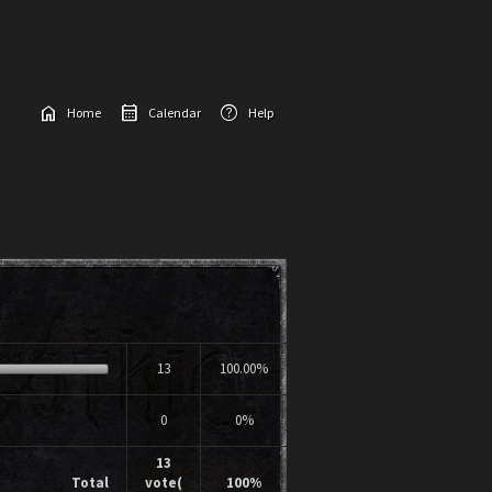
home
calendar_month
help
Home
Calendar
Help
13
100.00%
0
0%
13
Total
vote(
100%