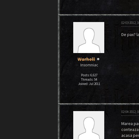
02-03-2012, 
De pax? la
Warhell
Insomniac
Posts: 6,627
Threads: 54
Joined: Jul 2011
02-04-2012, 
Marea pac
conteaza.
acasa pen