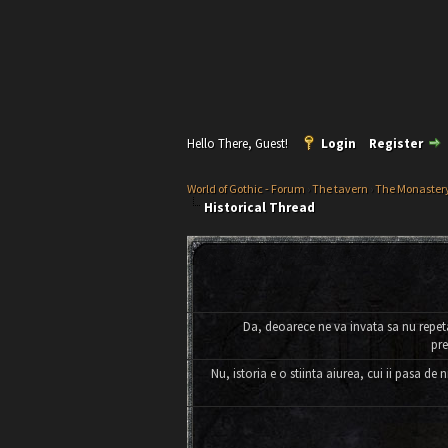
Hello There, Guest!
Login
Register
World of Gothic - Forum
›
The tavern
›
The Monaster
Historical Thread
Da, deoarece ne va invata sa nu repet
pre
Nu, istoria e o stiinta aiurea, cui ii pasa de