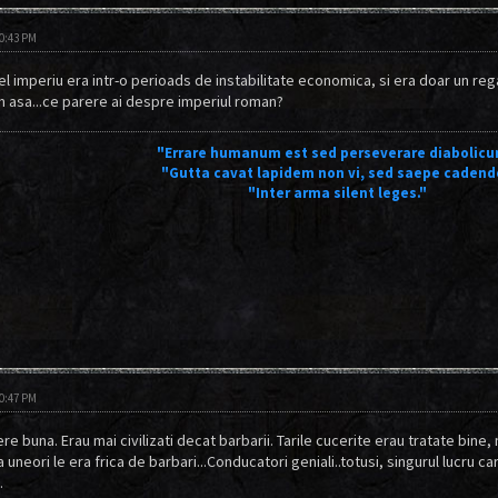
10:43 PM
el imperiu era intr-o perioads de instabilitate economica, si era doar un reg
 asa...ce parere ai despre imperiul roman?
"Errare humanum est sed perseverare diabolicu
"Gutta cavat lapidem non vi, sed saepe cadend
"Inter arma silent leges."
10:47 PM
re buna. Erau mai civilizati decat barbarii. Tarile cucerite erau tratate bine
 uneori le era frica de barbari...Conducatori geniali..totusi, singurul lucru ca
.