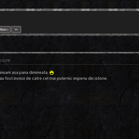
keyboard_arrow_down
Next »
10:42 PM
inuam asa pana dimineata.
au fost invinsi de catre cel mai puternic imperiu din istorie.