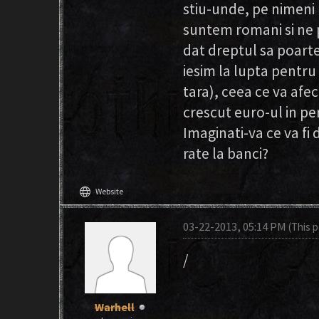
stiu-unde, pe nimeni 
suntem romani si ne p
dat dreptul sa poarte
iesim la lupta pentru
tara), ceea ce va afe
crescut euro-ul in pe
Imaginati-va ce va fi
rate la banci?
language
Website
03-22-2013, 05:14 PM
(This 
/
Warhell