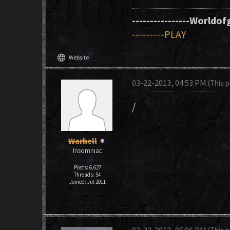
----------------Worldofg
---------PLAY
language
Website
03-22-2013, 04:53 PM
(This 
/
Warhell
Insomniac
Posts: 6,627
Threads: 54
Joined: Jul 2011