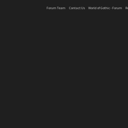
Forum Team
Contact Us
World of Gothic - Forum
R