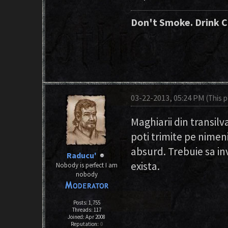
Don't Smoke. Drink C
03-22-2013, 05:24 PM
(This 
Maghiarii din transilv
poti trimite pe nimeni
absurd. Trebuie sa i
Raducu'
exista.
Nobody is perfect I am
nobody
Posts: 1,755
Threads: 117
Joined: Apr 2008
Reputation:
0