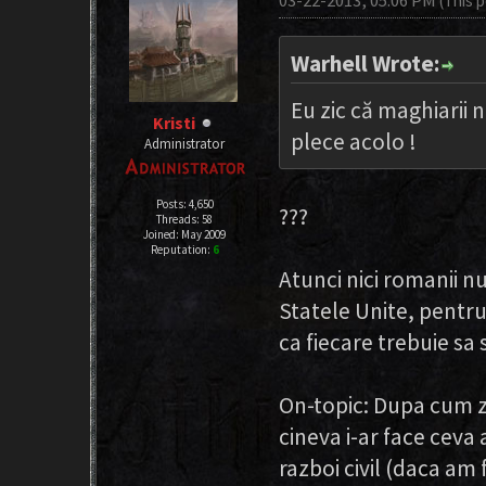
03-22-2013, 05:06 PM
(This 
Warhell Wrote:
Eu zic că maghiarii 
Kristi
plece acolo !
Administrator
Posts: 4,650
???
Threads: 58
Joined: May 2009
Reputation:
6
Atunci nici romanii nu
Statele Unite, pentru 
ca fiecare trebuie sa 
On-topic: Dupa cum z
cineva i-ar face ceva 
razboi civil (daca am 