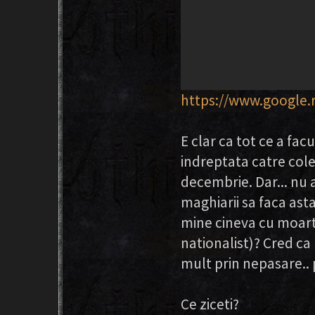
https://www.google.r
E clar ca tot ce a fa
indreptata catre cole
decembrie. Dar... nu 
maghiarii sa faca ast
mine cineva cu moarte
nationalist)? Cred ca
mult prin nepasare.. 
Ce ziceti?