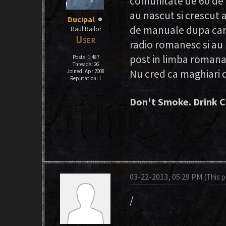
comunitate de 60 de m
au nascut si crescut 
Ducipal
de manuale dupa care
Raul Railor
radio romanesc si au
post in limba romana,
Posts: 1,487
Threads: 26
Nu cred ca maghiari 
Joined: Apr 2008
Reputation:
1
Don't Smoke. Drink C
03-22-2013, 05:29 PM
(This 
/