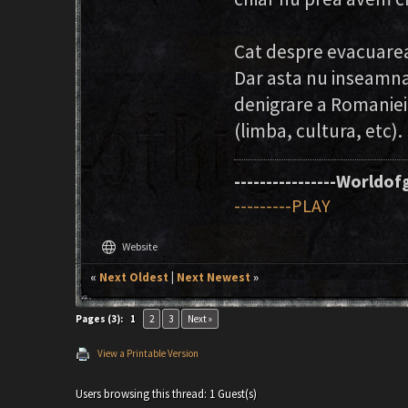
Cat despre evacuarea 
Dar asta nu inseamna 
denigrare a Romaniei 
(limba, cultura, etc).
----------------Worldofg
---------PLAY
language
Website
«
Next Oldest
|
Next Newest
»
Pages (3):
1
2
3
Next »
View a Printable Version
Users browsing this thread: 1 Guest(s)