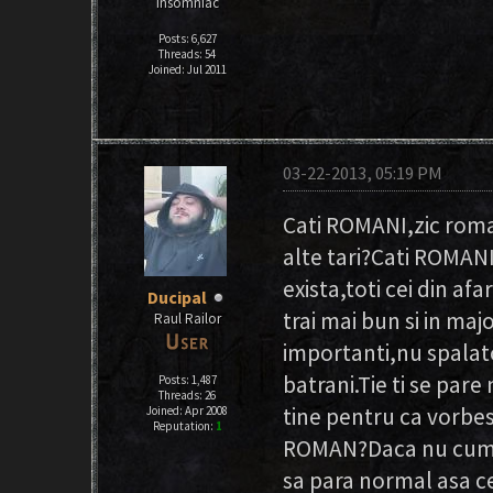
Insomniac
Posts: 6,627
Threads: 54
Joined: Jul 2011
03-22-2013, 05:19 PM
Cati ROMANI,zic romani
alte tari?Cati ROMAN
exista,toti cei din a
Ducipal
trai mai bun si in ma
Raul Railor
importanti,nu spalator
batrani.Tie ti se pare
Posts: 1,487
Threads: 26
tine pentru ca vorbest
Joined: Apr 2008
Reputation:
1
ROMAN?Daca nu cumva 
sa para normal asa c