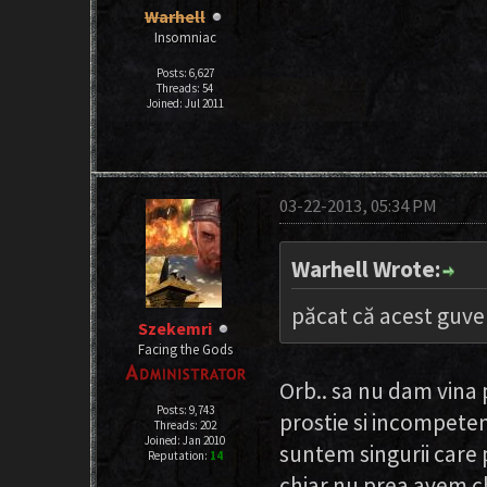
Warhell
Insomniac
Posts: 6,627
Threads: 54
Joined: Jul 2011
03-22-2013, 05:34 PM
Warhell Wrote:
păcat că acest guve
Szekemri
Facing the Gods
Orb.. sa nu dam vina p
Posts: 9,743
prostie si incompeten
Threads: 202
Joined: Jan 2010
suntem singurii care 
Reputation:
14
chiar nu prea avem c