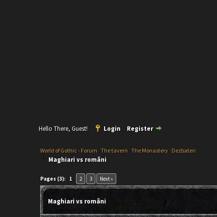
Hello There, Guest!
Login
Register
World of Gothic - Forum
›
The tavern
›
The Monastery
›
Dezbateri
Maghiari vs români
Pages (3):
1
2
3
Next »
Maghiari vs români