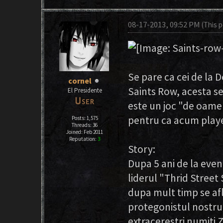
08-17-2013, 09:52 PM
(This 
Se pare ca cei de la D
cornel
Saints Row, acesta se
El Presidente
este un joc "de oamen
pentru ca acum playe
Posts: 1,575
Threads: 36
Joined: Feb 2011
Reputation:
3
Story:
Dupa 5 ani de la eve
liderul "Thrid Street
dupa mult timp se afla
protegonistul nostru
extracerestri numiti 