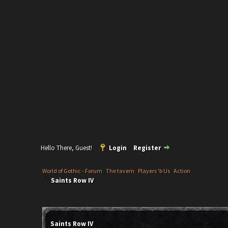
Hello There, Guest!
Login
Register
World of Gothic - Forum
›
The tavern
›
Players 'b Us
›
Action
Saints Row IV
Saints Row IV