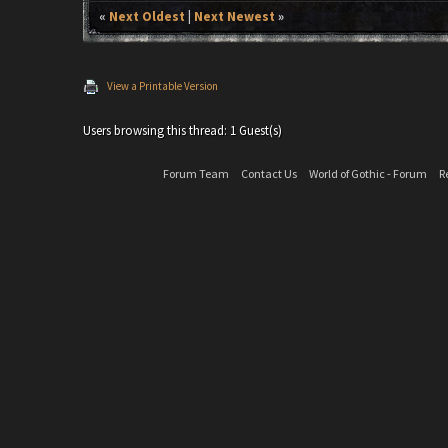
«
Next Oldest
|
Next Newest
»
View a Printable Version
Users browsing this thread: 1 Guest(s)
Forum Team
Contact Us
World of Gothic - Forum
R