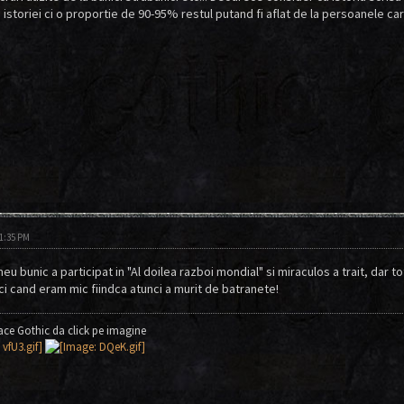
e istoriei ci o proportie de 90-95% restul putand fi aflat de la persoanele car
11:35 PM
eu bunic a participat in "Al doilea razboi mondial" si miraculos a trait, dar 
ci cand eram mic fiindca atunci a murit de batranete!
lace Gothic da click pe imagine