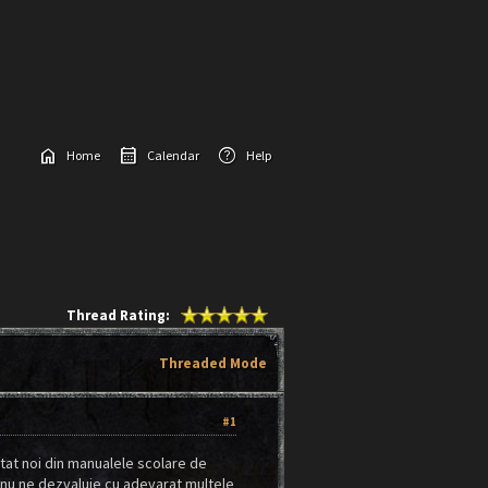
home
calendar_month
help
Home
Calendar
Help
Thread Rating:
Threaded Mode
#1
tat noi din manualele scolare de
sa nu ne dezvaluie cu adevarat multele