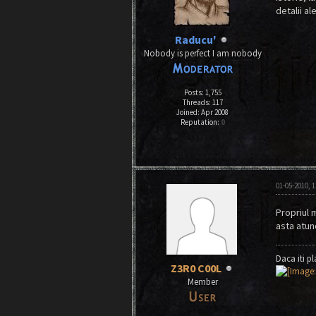
detalii al
Raducu'
Nobody is perfect I am nobody
Posts: 1,755
Threads: 117
Joined: Apr 2008
Reputation:
0
01-05-2010, 
Propriul m
asta atun
Daca iti p
Z3R0 C00L
Member