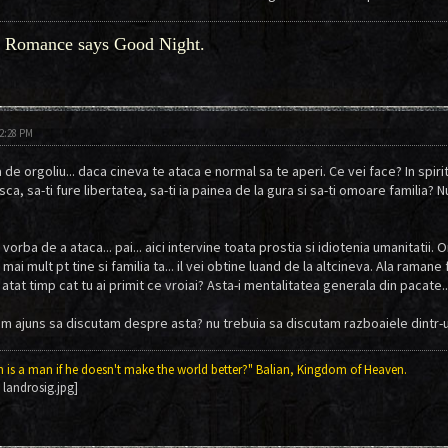
 Romance says Good Night.
02:28 PM
 de orgoliu... daca cineva te ataca e normal sa te aperi. Ce vei face? In spiritul
a, sa-ti fure libertatea, sa-ti ia painea de la gura si sa-ti omoare familia? Nu!
vorba de a ataca... pai... aici intervine toata prostia si idiotenia umanitatii. 
i mai mult pt tine si familia ta... il vei obtine luand de la altcineva. Ala ramane
tat timp cat tu ai primit ce vroiai? Asta-i mentalitatea generala din pacate..
m ajuns sa discutam despre asta? nu trebuia sa discutam razboaiele dintr-
is a man if he doesn't make the world better?" Balian, Kingdom of Heaven.