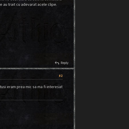
e au trait cu adevarat acele clipe.
reply
Reply
#2
totusi eram prea mic sa ma fi interesat