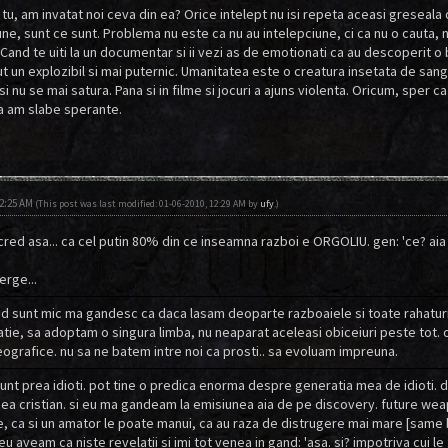
tu, am invatat noi ceva din ea? Orice intelept nu isi repeta aceasi greseala
une, sunt ce sunt. Problema nu este ca nu au intelepciune, ci ca nu o cauta, 
 Cand te uiti la un documentar si ii vezi as de emotionati ca au descoperit o
ut un explozibil si mai puternic. Umanitatea este o creatura insetata de sang
 nu se mai satura. Pana si in filme si jocuri a ajuns violenta. Oricum, sper c
a am slabe sperante.
12:25 AM
(This post was last modified: 01-06-2010, 12:29 AM by
ufy
.)
 cred asa... ca cel putin 80% din ce inseamna razboi e ORGOLIU. gen: 'ce? aia 
rge...
d sunt mic ma gandesc ca daca lasam deoparte razboaiele si toate rahatur
tie, sa adoptam o singura limba, nu neaparat aceleasi obiceiuri peste tot. obi
ografice. nu sa ne batem intre noi ca prosti.. sa evoluam impreuna.
unt prea idioti. pot tine o predica enorma despre generatia mea de idioti. d
cea cristian. si eu ma gandeam la emisiunea aia de pe discovery. future weapo
 ca si un amator le poate manui, ca au raza de distrugere mai mare [same b
eu aveam ca niste revelatii si imi tot venea in gand: 'asa. si? impotriva cui le