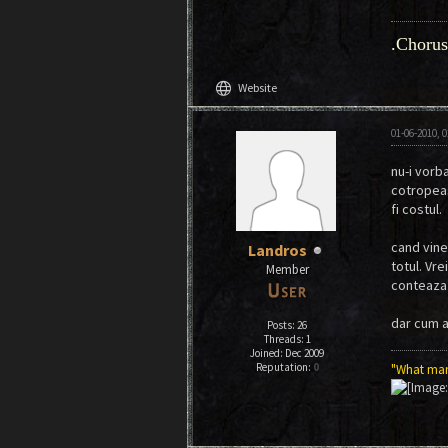
.Chorus
language
Website
01-06-2010, 
nu-i vorba
cotropeasc
fi costul.
cand vine 
Landros
totul. Vre
Member
conteaza a
dar cum a
Posts: 26
Threads: 1
Joined: Dec 2009
Reputation:
0
"What man 