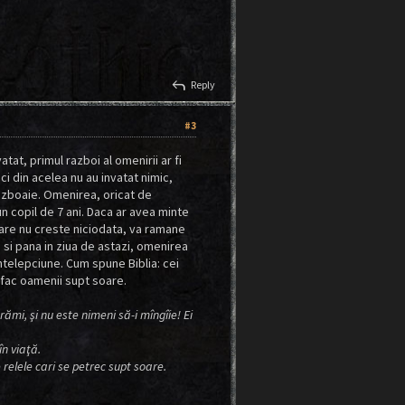
reply
Reply
#3
tat, primul razboi al omenirii ar fi
ici din acelea nu au invatat nimic,
azboaie. Omenirea, oricat de
 un copil de 7 ani. Daca ar avea minte
care nu creste niciodata, va ramane
 si pana in ziua de astazi, omenirea
intelepciune. Cum spune Biblia: cei
e fac oamenii supt soare.
rămi, şi nu este nimeni să-i mîngîie! Ei
în viaţă.
 relele cari se petrec supt soare.