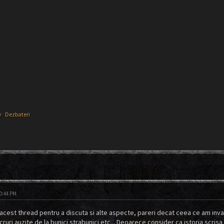
y
›
Dezbateri
10:44 PM
acest thread pentru a discuta si alte aspecte, pareri decat ceea ce am inva
ucruri auzite de la bunici strabunici etc... Deoarece consider ca istoria scri