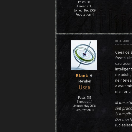
Posts: 809
Threads: 36
Joined: Dec 2009
Reputation:
0
01-06-2010, 
Ceea ce am
fost si ul
caci acum
inteligent
de adult,
Blank
neintelea
Member
a avut mi
mai feric
Posts: 785
Threads: 14
M'am uitat
Joined: May 2008
sînt pradă 
Reputation:
0
Şi am găsit
Dar mai fe
(Eclesiast