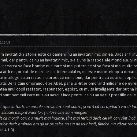
12:17 AM
 invatat din istorie este ca oamenii nu au invatat nimic din ea. Daca ar fi inva
timul, dar pentru ca nu au invatat nimic, s-a ajuns la razboaiele mondiale. Si n
 incearca sa faca bombe nucleare si mai puternice si sa faca si mai multe r
a ar fi ea, oricat de mare ar fi intelectualul ei, nu este mai inteleapta decat
 ar intelege ca un razboi nu produce nimic bun, dar pentru ca este un copil 
pta. De la Cain omorandu-l pe Abel, pana la Hitler omorand milioane de evrei
ntea unul copil rasfatat, razbunator, egoist, cu multa inteligenta dar putina 
iti sunt oamenii care nu s-au nascut inca pentru ca nu au vazut prostiile ce l
 apoi la toate asupririle cari se fac supt soare; şi iată că cei apăsaţi varsă lac
sîlniciei asupritorilor lor, şi n'are cine să -i mîngîie!
 că morţii, cari au murit mai înainte, sînt mai fericiţi decît cei vii, cari sînt încă 
ricit decît amîndoi am găsit pe celce nu s'a născut încă, fiindcă n'a văzut toate
ul 4:1-3)