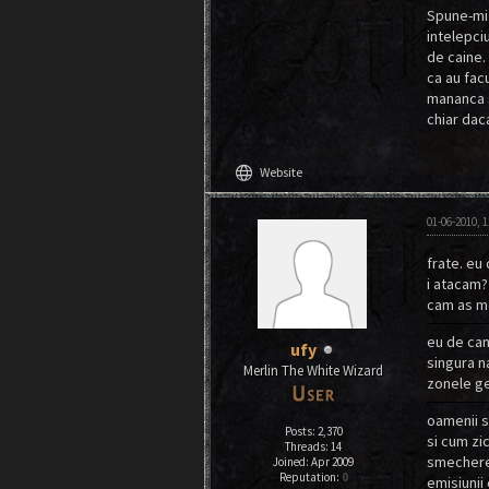
Spune-mi 
intelepci
de caine.
ca au fac
mananca si
chiar dac
language
Website
01-06-2010, 
frate. eu
i atacam?
cam as me
eu de can
ufy
singura na
Merlin The White Wizard
zonele ge
oamenii s
Posts: 2,370
si cum zi
Threads: 14
smechere,
Joined: Apr 2009
Reputation:
0
emisiunii 