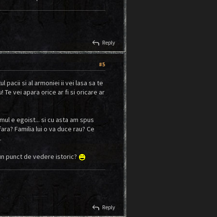
reply
Reply
#5
 pacii si al armoniei ii vei lasa sa te
 Te vei apara orice ar fi si oricare ar
Omul e egoist... si cu asta am spus
 fara? Familia lui o va duce rau? Ce
.
un punct de vedere istoric?
reply
Reply