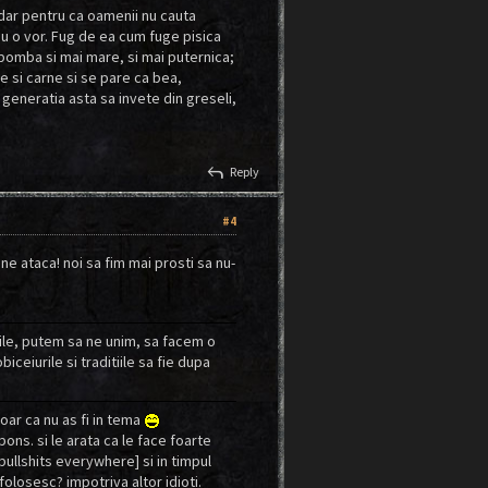
 dar pentru ca oamenii nu cauta
nu o vor. Fug de ea cum fuge pisica
 bomba si mai mare, si mai puternica;
e si carne si se pare ca bea,
a generatia asta sa invete din greseli,
reply
Reply
#4
ne ataca! noi sa fim mai prosti sa nu-
ile, putem sa ne unim, sa facem o
ceiurile si traditiile sa fie dupa
oar ca nu as fi in tema
ns. si le arata ca le face foarte
ullshits everywhere] si in timpul
 folosesc? impotriva altor idioti.