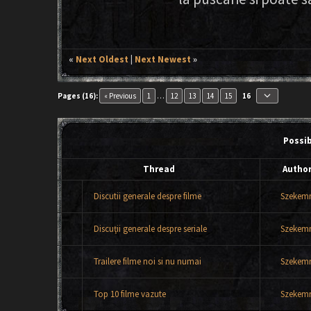
«
Next Oldest
|
Next Newest
»
keyboard_arrow_down
Pages (16):
« Previous
1
…
12
13
14
15
16
Possi
Thread
Autho
Discutii generale despre filme
Szekemr
Discuţii generale despre seriale
Szekemr
Trailere filme noi si nu numai
Szekemr
Top 10 filme vazute
Szekemr