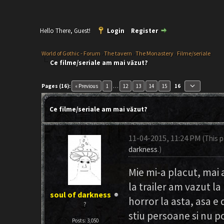
Hello There, Guest!
Login
Register
World of Gothic - Forum
›
The tavern
›
The Monastery
›
Filme/seriale
Ce filme/seriale am mai văzut?
keyboard_arrow_down
Pages (16):
« Previous
1
…
12
13
14
15
16
Ce filme/seriale am mai văzut?
11-04-2015, 11:24 PM
(This 
darkness
.)
Mie mi-a placut, mai 
la trailer am vazut la
soul of darkness
horror la asta, asa e
?
stiu persoane si nu 
Posts: 3,050