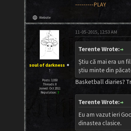
---------PLAY
language
Website
11-05-2015, 12:53 AM
Terente Wrote:
Știu că mai era un f
soul of darkness
știu minte din păcat
?
Basketball diaries? T
Posts: 3,050
Threads: 8
Joined: Oct 2011
Reputation:
3
Terente Wrote:
Eu am vazut ieri Goo
dinastea clasice.