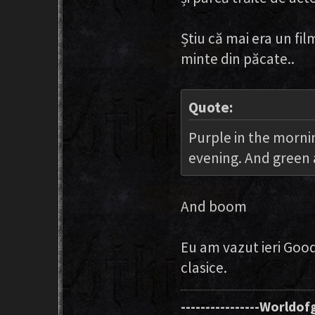
Știu că mai era un fi
minte din păcate..
Quote:
Purple in the mornin
evening. And green a
And boom
Eu am vazut ieri Good
clasice.
----------------Worldofg