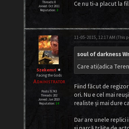
Ce nu ti-a placut la f
Threads: 8
Joined: Oct 2011
Reputation:
3
11-05-2015, 12:17 AM
(This 
soul of darkness W
Care ati(adica Teren
Szekemri
Facing the Gods
Fiind făcut de regizo
Posts: 9,743
ori. Nu e cel mai reu
Threads: 202
Joined: Jan 2010
realiste și mai dure 
Reputation:
14
Dar are unele replici 
și parcă trăite de act