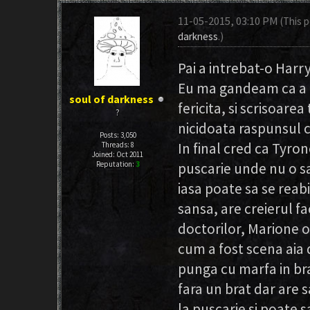
11-05-2015, 03:10 PM
(This 
darkness
.)
Pai a intrebat-o Harr
Eu ma gandeam ca a fo
soul of darkness
fericita, si scrisoare
?
nicidoata raspunsul c
Posts: 3,050
In final cred ca Tyron
Threads: 8
Joined: Oct 2011
Reputation:
3
puscarie unde nu o s
iasa poate sa se reab
sansa, are creierul 
doctorilor, Marione o
cum a fost scena aia d
punga cu marfa in bra
fara un brat dar are s
la puscarie si poate 