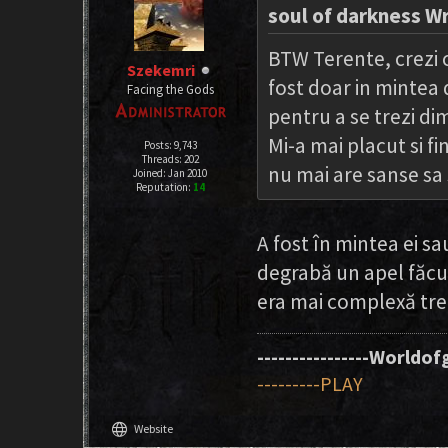
soul of darkness W
BTW Terente, crezi c
Szekemri
fost doar in mintea
Facing the Gods
pentru a se trezi dim
Mi-a mai placut si fi
Posts: 9,743
Threads: 202
nu mai are sanse sa
Joined: Jan 2010
Reputation:
14
A fost în mintea ei s
degrabă un apel făcut
era mai complexă tr
----------------Worldofg
---------PLAY
language
Website