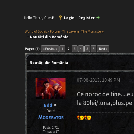
Hello There, Guest!
Login
Register
World of Gothic - Forum
›
The tavern
›
The Monastery
Noutăți din România
Pages (6):
« Previous
1
2
3
4
5
6
Next »
Noutăți din România
07-08-2013, 10:49 PM
Ce noroc de tine....e
la 80lei/luna,plus.pe l
Edd
Dorel
Posts: 1,721
Threads: 17