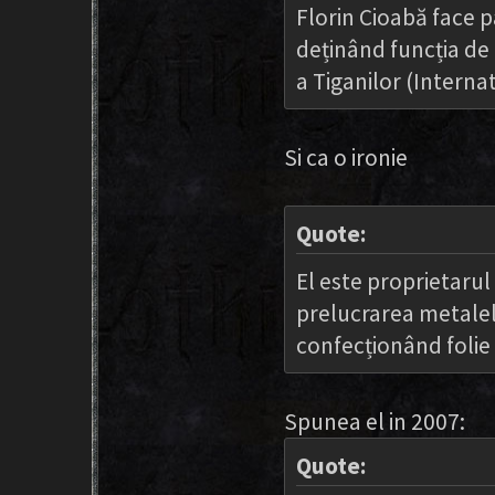
Florin Cioabă face 
deținând funcția de
a Tiganilor (Interna
Si ca o ironie
Quote:
El este proprietarul
prelucrarea metalel
confecționând folie ș
Spunea el in 2007:
Quote: