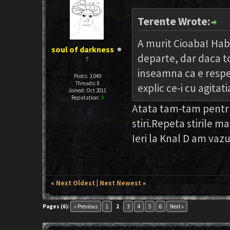
Terente Wrote:
A murit Cioaba! Haba
soul of darkness
departe, dar daca tot
?
inseamna ca e respe
Posts: 3,049
Threads: 8
explic ce-i cu agitati
Joined: Oct 2011
Reputation:
3
Atata tam-tam pentru
stiri.Repeta stirile m
Ieri la Knal D am vazu
«
Next Oldest
|
Next Newest
»
Pages (6):
« Previous
1
2
3
4
5
6
Next »