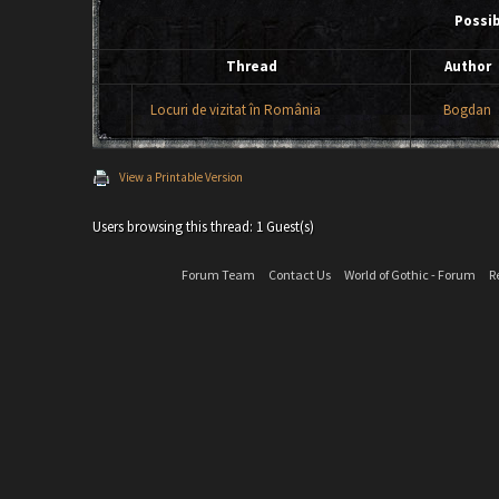
Possi
Thread
Author
Locuri de vizitat în România
Bogdan
View a Printable Version
Users browsing this thread: 1 Guest(s)
Forum Team
Contact Us
World of Gothic - Forum
R