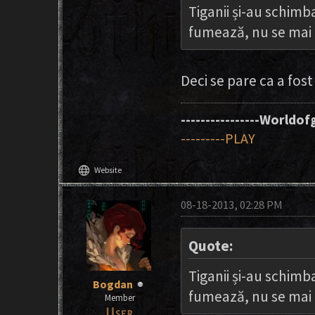
Tiganii și-au schim
fumează, nu se mai
Deci se pare ca a fos
----------------Worldofg
---------PLAY
language
Website
08-18-2013, 02:28 PM
Quote:
Tiganii și-au schim
Bogdan
fumează, nu se mai b
Member