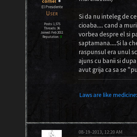
cornel
El Presidente
Si da nu inteleg de ce
cioaba.... cand a muri
Posts: 1,575
Threads: 36
vorbea despre el si 
Joined: Feb 2011
Reputation:
3
saptamana....Si la ch
raspunsul era unul scu
ajuns cu banii si du
avut grija ca sa se "p
Laws are like medicine:
08-19-2013, 12:20 AM