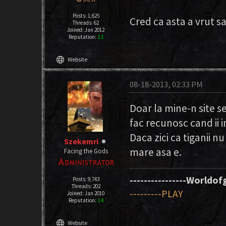
Posts: 1,625
Cred ca asta a vrut s
Threads: 62
Joined: Jan 2012
Reputation:
12
language
Website
08-18-2013, 02:33 PM
Doar la mine-n site se
fac recunosc cand ii i
Daca zici ca tiganii nu
Szekemri
mare asa e.
Facing the Gods
----------------Worldofg
Posts: 9,743
Threads: 202
---------PLAY
Joined: Jan 2010
Reputation:
14
language
Website