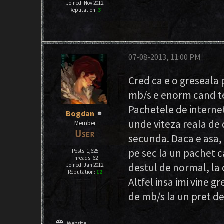
Joined: Nov 2012
Reputation:
3
07-08-2013, 11:00 PM
Cred ca e o greseala
mb/s e enorm cand te
Pachetele de interne
Bogdan
unde viteza reala de
Member
secunda. Daca e asa,
pe sec la un pachet c
Posts: 1,625
Threads: 62
destul de normal, la 
Joined: Jan 2012
Reputation:
12
Altfel insa imi vine g
de mb/s la un pret de 
language
Website