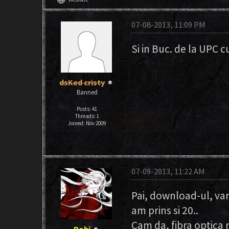
07-08-2013, 11:09 PM
Si in Buc. de la UPC c
dsKed cristy
Banned
Posts: 41
Threads: 1
Joined: Nov 2009
07-09-2013, 11:22 AM
Pai, download-ul, va
am prins si 20..
Cam da, fibra optica 