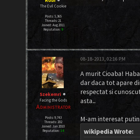
Robi
The Evil Cookie
Posts: 5,365
Threads: 21
Joined: Aug 2011
Reputation:
9
08-18-2013, 02:16 PM
A murit Cioaba! Habar
dar daca tot apare din
respectat si cunoscut 
Szekemri
asta..
Facing the Gods
M-am interesat putin si
Posts: 9,743
Threads: 202
Joined: Jan 2010
wikipedia Wrote:
Reputation:
14