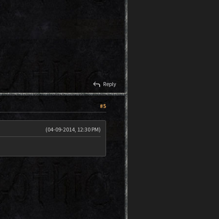
reply
Reply
#5
(04-09-2014, 12:30 PM)