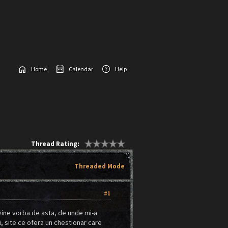
home
calendar_month
help
Home
Calendar
Help
Thread Rating:
Threaded Mode
#1
vine vorba de asta, de unde mi-a
ui, site ce ofera un chestionar care