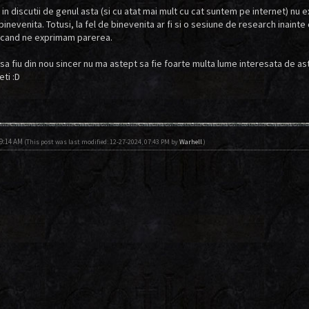
in discutii de genul asta (si cu atat mai mult cu cat suntem pe internet) nu e
inevenita. Totusi, la fel de binevenita ar fi si o sesiune de research inainte 
 cand ne exprimam parerea.
sa fiu din nou sincer nu ma astept sa fie foarte multa lume interesata de as
ti :D
09:14 AM
(This post was last modified: 12-27-2024, 07:43 PM by
Warhell
.)