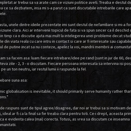
pletat ar trebui sa va arate cam ce viziuni politice aveti. Treaba e destul 
a ce sa dezbatem, insa mi s-a parut ca sunt discutabile intrebarile care apa
ele.
asta, unele dintre ideile prezentate imi sunt destul de nefamiliare si mi-a f
ziune clara. Aici ar intervenii topicul de fata si va spun sincer ca il deschi
in timp ca o discutie ajuta mai mult la intelegerea unei probleme decat stu
e din viata reala cu care intru in contact si care ar fi interesate sau capab
ul de putine incat sa nu conteze, apelez la voi, mandrii membrii ai comunitati
m sa facem asa: luam fiecare intrebare/idee pe rand (sunt in jur de 60, dec
teva zile - 2, 3 - o discutam. Fiecare persoana interesata sa intervina isi po
si pe un ton neutru, iar restul lumii ii raspunde la fel.
rebare suna asa:
ic globalisation is inevitable, it should primarily serve humanity rather than
ons."
 de raspuns sunt de tipul agree/disagree, dar noi ar trebui sa si motivam de 
, ideal ar fi ca la final sa fie treaba clara pentru toti. Ce-i drept, aceasta p
ca e evidenta calea (mai) corecta. Totusi, as vrea sa discutam ce inseamna 
manitatii.