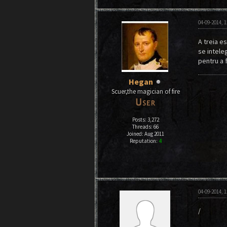
04-09-2014, 
A treia e
se inteleg
pentru a f
Hegan
Scuer,the magician of fire
Posts: 3,272
Threads: 66
Joined: Aug 2011
Reputation:
4
04-09-2014, 
/