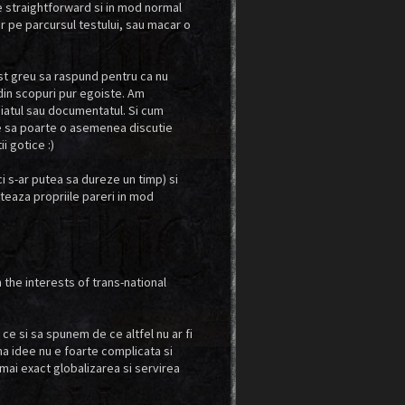
de straightforward si in mod normal
r pe parcursul testului, sau macar o
ost greu sa raspund pentru ca nu
d din scopuri pur egoiste. Am
diatul sau documentatul. Si cum
ile sa poarte o asemenea discutie
i gotice :)
i s-ar putea sa dureze un timp) si
steaza propriile pareri in mod
 the interests of trans-national
ce si sa spunem de ce altfel nu ar fi
rima idee nu e foarte complicata si
mai exact globalizarea si servirea