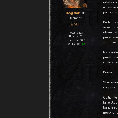
odata com
nu am ave
parte din 
Bogdan
Member
Pe langa 
aveam o vi
observat 
Posts: 1,625
Threads: 62
persoanel
Joined: Jan 2012
sunt dest
Reputation:
12
Ma gandea
pentru ca
civilizat 
Prima int
"If econom
corporati
Optiunile
bine. Apoi
banuiesc 
nevoilor u