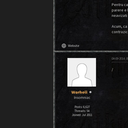
Pentru ca 
parere e b
neavizati
Acum, ca 
contrazice
language
Website
04-09-2014, 
/
Warhell
Insomniac
Posts: 6,627
Threads: 54
Joined: Jul 2011