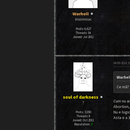
Warhell
Insomniac
Posts: 6,627
Threads: 54
Joined: Jul 2011
04-09-2014, 
Warhel
Ce mă?
soul of darkness
Cum nu ai
?
Abortion,
Nu e logi
Posts: 3,050
Threads: 8
Asta e a 3
Joined: Oct 2011
Reputation:
3