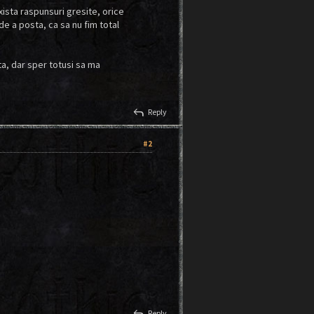
xista raspunsuri gresite, orice
de a posta, ca sa nu fim total
ta, dar sper totusi sa ma
reply
Reply
#2
reply
Reply