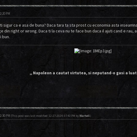
12:20 PM
sti sigur ca e asa de buna? Daca tara ta sta prost cu economia asta inseamna 
e din right or wrong. Daca ti la ceva nu te face bun daca il ajuti cand e rau, a
i bun.
,, Napoleon a cautat virtutea, si neputand-o gasi a luat
12:30 PM
(This post was last modified: 12-27-2024, 07:43 PM by
Warhell
.)