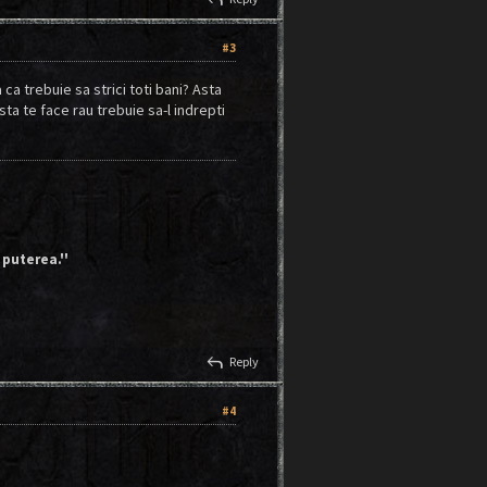
#3
ca trebuie sa strici toti bani? Asta
sta te face rau trebuie sa-l indrepti
 puterea.''
reply
Reply
#4