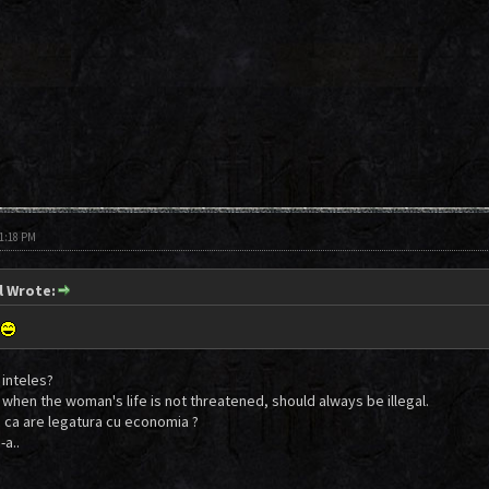
01:18 PM
l Wrote:
 inteles?
 when the woman's life is not threatened, should always be illegal.
c ca are legatura cu economia ?
-a..