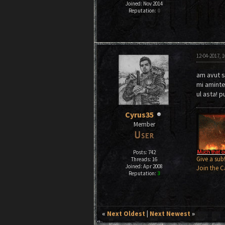
Joined: Nov 2014
Reputation:
0
12-04-2017, 
am avut s
mi aminte
ul asta! 
Cyrus35
Member
Posts: 742
Give a sub
Threads: 16
Joined: Apr 2008
Join the C
Reputation:
3
«
Next Oldest
|
Next Newest
»