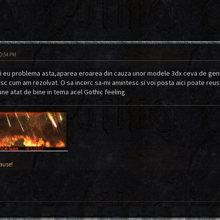
10:54 PM
i eu problema asta,aparea eroarea din cauza unor modele 3dx ceva de genu 
sc cum am rezolvat. O sa incerc sa-mi amintesc si voi posta aici poate reus
pune atat de bine in tema acel Gothic feeling
!
ause!