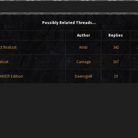
Possibly Related Threads…
Author
Replies
 finalizat
Kristi
342
lizat
Carnage
167
HIVER Edition
Daenvgiell
19
t finalizat
old nick
27
cornel
34
lizat
Raducu'
132
mba romana la gothic 1?
Nickuu
1