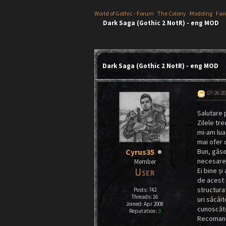
World of Gothic - Forum
›
The Colony
›
Modding
›
Fan
Dark Saga (Gothic 2 NotR) - eng MOD
0 Vote(s) - 0 Average
1
2
3
4
5
Dark Saga (Gothic 2 NotR) - eng MOD
07-26-20
Salutare p
Zilele tr
mi-am lua
mai ofer 
Bun, găses
Cyrus35
necesare 
Member
Ei bine ș
de acest m
structurat
Posts: 742
Threads: 16
uri sâcâit
Joined: Apr 2008
cunoscător
Reputation:
3
Recomand 