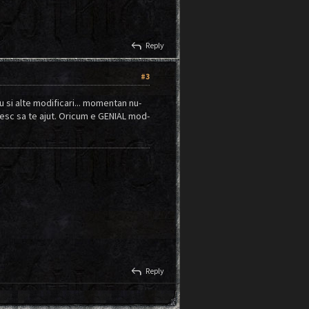
reply
Reply
#3
si alte modificari... momentan nu-
esc sa te ajut. Oricum e GENIAL mod-
reply
Reply