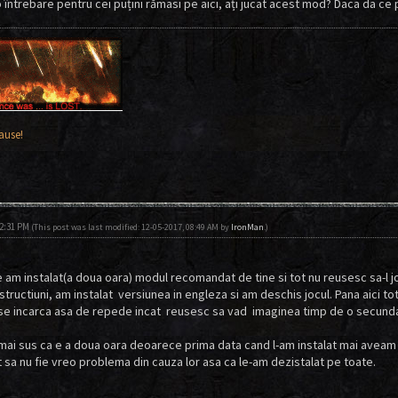
 întrebare pentru cei puțini rămasi pe aici, ați jucat acest mod? Daca da ce
!
ause!
02:31 PM
(This post was last modified: 12-05-2017, 08:49 AM by
IronMan
.)
 am instalat(a doua oara) modul recomandat de tine si tot nu reusesc sa-l j
nstructiuni, am instalat versiunea in engleza si am deschis jocul. Pana aici t
e incarca asa de repede incat reusesc sa vad imaginea timp de o secunda, 
mai sus ca e a doua oara deoarece prima data cand l-am instalat mai aveam 
 sa nu fie vreo problema din cauza lor asa ca le-am dezistalat pe toate.