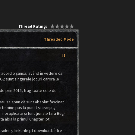
Thread Rating:
Threaded Mode
#1
i acord o șansă, având în vedere că
G2 sunt singurele jocuri carora le
ă de prin 2015, trag toate cele de
reau sa spun că sunt absolut fascinat
te bine pus la punct și aranjat,
i noi aplicate și funcționale fara Bug-
sta abia la primul Chapter, pt
iler și linkurile pt download. Între