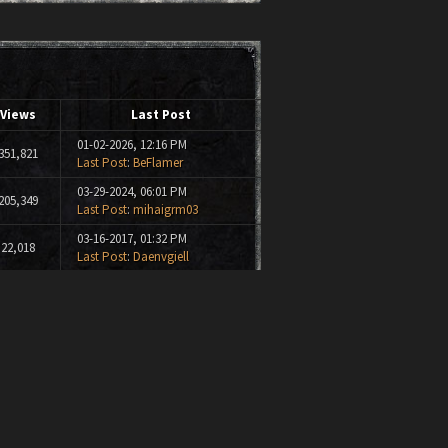
Views
Last Post
01-02-2026, 12:16 PM
351,821
Last Post
:
BeFlamer
03-29-2024, 06:01 PM
205,349
Last Post
:
mihaigrm03
03-16-2017, 01:32 PM
22,018
Last Post
:
Daenvgiell
04-24-2016, 10:38 AM
26,126
Last Post
:
Szekemri
11-26-2015, 04:52 PM
27,914
Last Post
:
BeoWulf
10-20-2015, 05:43 PM
154,645
Last Post
:
Kristi
07-20-2015, 12:52 PM
4,055
Last Post
:
Kristi