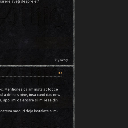
 părere aveți despre el?
reply
Reply
#2
oc. Mentionez ca am instalat tot ce
otul a decurs bine, insa cand dau new
apoi imi da eroare si imi iese din
cateva moduri deja instalate si m-