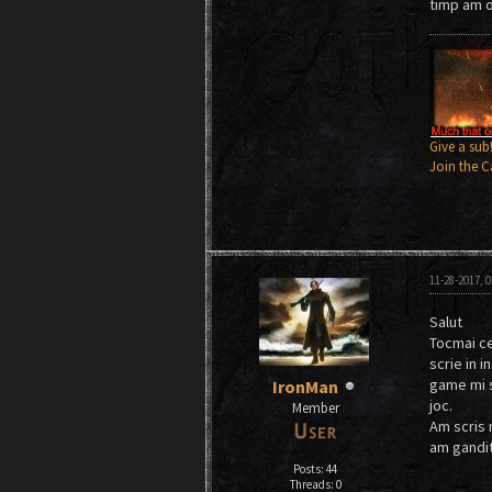
timp am o
Give a sub
Join the C
11-28-2017, 
Salut
Tocmai ce
scrie in i
game mi s
IronMan
joc.
Member
Am scris 
am gandit
Posts: 44
Threads: 0