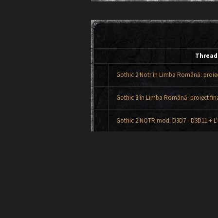
Thread
Gothic 2 Notr în Limba Română: proiect
Gothic 3 în Limba Română: proiect fina
Gothic 2 NOTR mod: D3D7 - D3D11 + L'
Gothic 2: Insula Paladinului Mort: proiec
Gothic 2 - Enhanced Edition [MOD]
Gothic 1 în Limba Română: proiect fina
de unde downloadez pachul pentru li