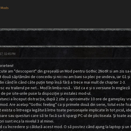
 Mods
17, 02:45 PM
rieteni!
ecute am "descoperit" din greșeală un Mod pentru Gothic 2NotR si am zis sa-
t două săptămâni de concediu și nici nu am bani sa plec pe undeva, iar G1 și 
din când în când câte puțin timp însă fără a trece mai mult de chapter 2-3.
c eu trailerul pe net... Mod în limba rusă... Văd ca e și o versiune în englez
de pe site-urile puse la dispoziție și instalez mod-ul.
i atunci a început distracția, după 2 zile și aproximativ 10 ore de gameplay v
od. Are același "Gothic feeling" ca și primele două din serie, totul este foar
 exista o întreaga legătură între toate personajele implicate în tot jocul, ide
oare sau questuri care să te facă sa-ti spargi PC-ul de plictiseala. Și toate a
i sunt inca la nivelul 3 al minei.
cu încredere și căldură acest mod. O să postez când ajung la laptop și un tra