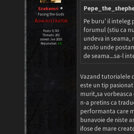
Pepe_the_shephe
Szekemri
Facing the Gods
Pe buru' il intele
forumul (stiu ca nu 
Posts: 9,743
Threads: 202
undeva in seama, n
Joined: Jan 2010
Reputation:
14
acolo unde postam 
de seama...sa-l int
Vazand tutorialele 
este un tip pasionat
murit,sa vorbeasca 
n-a pretins ca tradu
performanta care me
bunavoie de niste am
ifose de mare creat