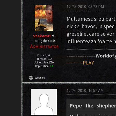
12-25-2010, 05:23 PM
Multumesc si eu parte
nick si havoc, in spec
greselile, care se vor
Szekemri
influenteaza foarte m
Facing the Gods
----------------Worldofg
Posts: 9,743
Threads: 202
---------PLAY
Joined: Jan 2010
Reputation:
14
language
Website
12-26-2010, 10:52 AM
Pepe_the_shepher