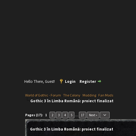
Hello There, Guest!
Login
Register
World of Gothic - Forum
›
The Colony
›
Modding
›
Fan Mods
Gothic 3 în Limba Română: proiect finalizat
keyboard_arrow_down
Pages (17):
1
2
3
4
5
…
17
Next »
Gothic 3 în Limba Română: proiect finalizat