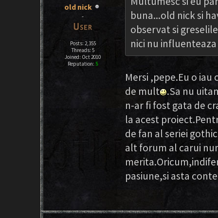
Multumesc si eu part
old nick
buna...old nick si ha
-
observat si greselil
nici nu influenteaza
Posts: 2,355
Threads: 5
Joined: Oct 2010
Reputation:
5
Mersi ,pepe.Eu o iau 
de mult
.Sa nu uitam
n-ar fi fost gata de 
la acest proiect.Pent
de fan al seriei gothi
alt forum al carui nu
merita.Oricum,indifer
pasiune,si asta conte