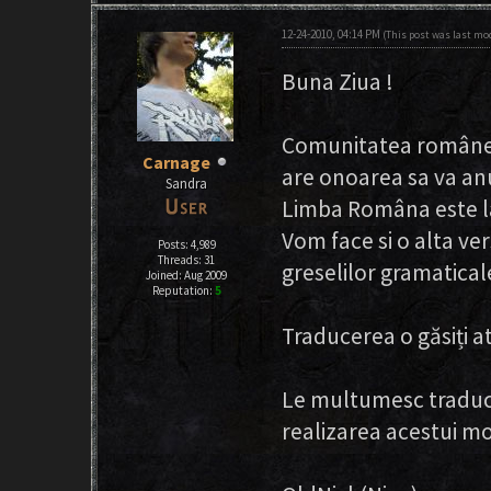
12-24-2010, 04:14 PM
(This post was last mod
Buna Ziua !
Comunitatea românea
Carnage
are onoarea sa va an
Sandra
Limba Româna este la
Vom face si o alta ve
Posts: 4,989
Threads: 31
greselilor gramaticale
Joined: Aug 2009
Reputation:
5
Traducerea o găsiți a
Le multumesc traduca
realizarea aces
Pepe_The_Sh