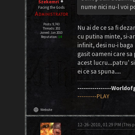
Szekemri
nume nici nu-l voi 
Facing the Gods
Posts: 9,743
Nu ai de ce sa fi deza
Threads: 202
Joined: Jan 2010
cu putina minte, si-a
Reputation:
14
infinit, desi nu-i bag
gasit oameni care sa 
acest lucru...patru' s
ei ce sa spuna....
----------------Worldofg
---------PLAY
language
Website
12-26-2010, 01:29 PM
(This 