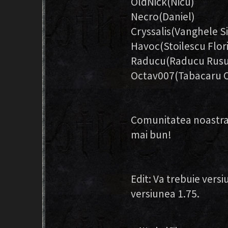
OldNick(Nicu)
Necro(Daniel)
Cryssalis(Vanghele Sil
Havoc(Stoilescu Flor
Raducu(Raducu Rusu
Octav007(Tabacaru O
Comunitatea noastra v
mai bun!
Edit: Va trebuie vers
versiunea 1.75.