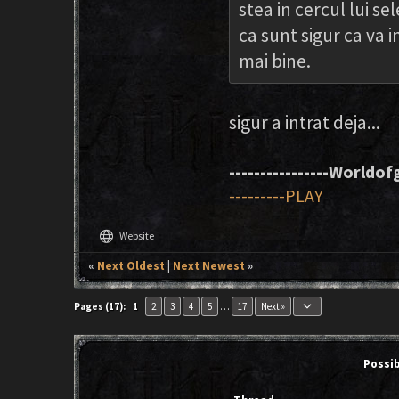
stea in cercul lui se
ca sunt sigur ca va 
mai bine.
sigur a intrat deja...
----------------Worldofg
---------PLAY
language
Website
«
Next Oldest
|
Next Newest
»
keyboard_arrow_down
Pages (17):
1
2
3
4
5
…
17
Next »
Possi