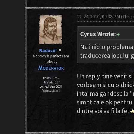
12-24-2010, 09:38 PM
(This 
Cyrus Wrote:
Nu i nici o problem
Raducu'
traducerea jocului gr
Nobody is perfect I am
nobody
Un reply bine venit si
Posts: 1,755
Threads: 117
vorbeam si cu oldnic
Joined: Apr 2008
Reputation:
0
intai ma gandesc la 
simpt ca e ok pentru
dintre voi va fi la fel