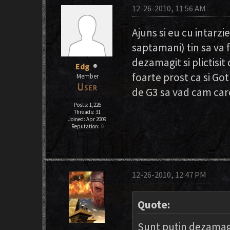
12-26-2010, 11:56 AM
Ajuns si eu cu intarz
saptamani) tin sa va f
dezamagit si plictisi
Edg
foarte prost ca si Got
Member
de G3 sa vad cam care
Posts: 1,226
Threads: 31
Joined: Apr 2009
Reputation:
0
12-26-2010, 12:47 PM
Quote:
Sunt putin dezamagit