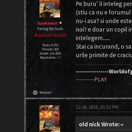
Pe buru' il inteleg p
(stiu ca nu e forumul 
nu-i asa? si unde es
Szekemri
noi? e doar un copil 
Facing the Gods
intelegem.....
Stai ca incurand, o s
Posts: 9,743
Threads: 202
urile primite de craci
Joined: Jan 2010
Reputation:
14
----------------Worldofg
---------PLAY
language
Website
12-26-2010, 01:52 PM
old nick Wrote: