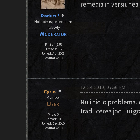
remedia in versiunea f
Raducu'
Nobody is perfect I am
nobody
Posts: 1,755
Threads: 117
Joined: Apr 2008
Reputation:
0
12-24-2010, 07:56 PM
Cyrus
Member
Nu i nici o problema.
traducerea jocului gra
Posts: 2
Threads: 0
Joined: Dec 2010
Reputation:
0