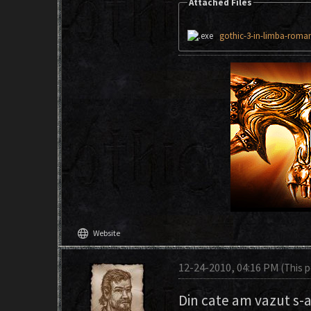
Attached Files
gothic-3-in-limba-roma
language
Website
12-24-2010, 04:16 PM
(This 
Din cate am vazut s-a