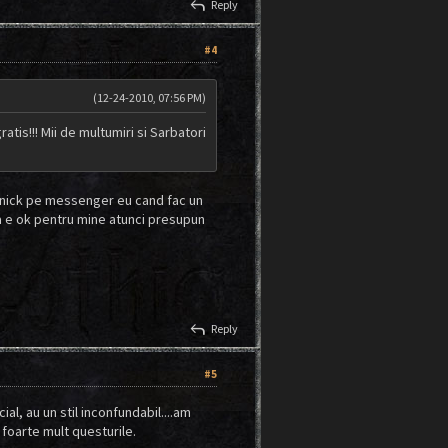
reply
Reply
#4
(12-24-2010, 07:56 PM)
tis!!! Mii de multumiri si Sarbatori
oldnick pe messenger eu cand fac un
a e ok pentru mine atunci presupun
reply
Reply
#5
al, au un stil inconfundabil....am
 foarte mult questurile.