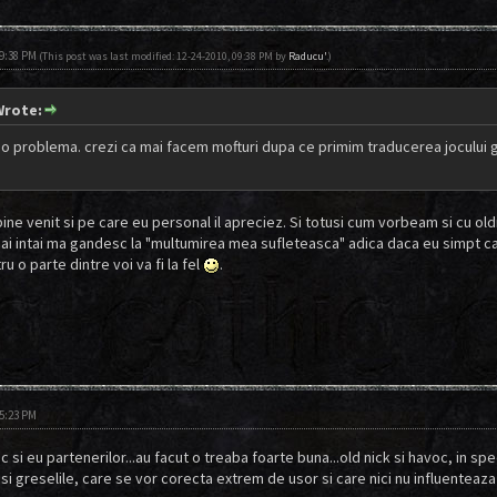
09:38 PM
(This post was last modified: 12-24-2010, 09:38 PM by
Raducu'
.)
Wrote:
i o problema. crezi ca mai facem mofturi dupa ce primim traducerea jocului gra
!
bine venit si pe care eu personal il apreciez. Si totusi cum vorbeam si cu 
ai intai ma gandesc la "multumirea mea sufleteasca" adica daca eu simpt c
ru o parte dintre voi va fi la fel
.
05:23 PM
si eu partenerilor...au facut o treaba foarte buna...old nick si havoc, in speci
si greselile, care se vor corecta extrem de usor si care nici nu influenteaza