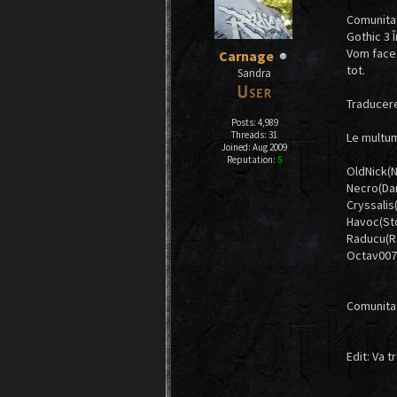
Comunitat
Gothic 3 
Vom face 
Carnage
tot.
Sandra
Traducere
Posts: 4,989
Threads: 31
Le multu
Joined: Aug 2009
Pepe_
Reputation:
5
OldNick(N
Necro(Dan
Cryssalis(
Havoc(Sto
Raducu(R
Octav007(
Comunitat
Edit: Va 