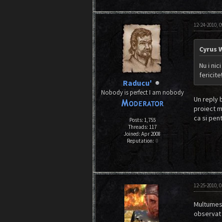
12-24-2010, 
Cyrus 
Nu i nic
fericite
Raducu'
Nobody is perfect I am nobody
Un reply 
proiect m
ca si pent
Posts: 1,755
Threads: 117
Joined: Apr 2008
Reputation:
0
12-25-2010, 
Multumesc 
observat 