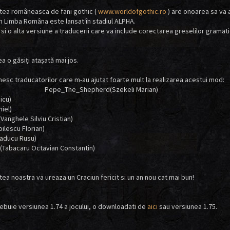
ea româneasca de fani gothic (
www.worldofgothic.ro
) are onoarea sa va 
În Limba Româna este lansat în stadiul ALPHA.
si o alta versiune a traducerii care va include corectarea greselilor gramati
a o găsiți atașată mai jos.
mesc traducatorilor care m-au ajutat foarte mult la realizarea acest
The_Shepherd(Szekeli Marian)
icu)
iel)
Vanghele Silviu Cristian)
ilescu Florian)
aducu Rusu)
Tabacaru Octavian Constantin)
ea noastra va ureaza un Craciun fericit si un an nou cat mai bun!
trebuie versiunea 1.74 a jocului, o downloadati de
aici
sau versiunea 1.75.