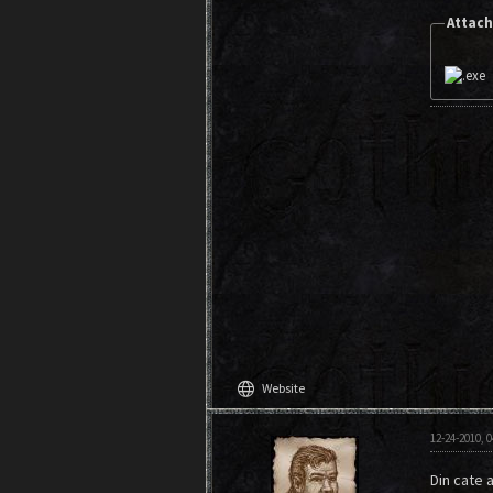
Attach
language
Website
12-24-2010, 
Din cate 