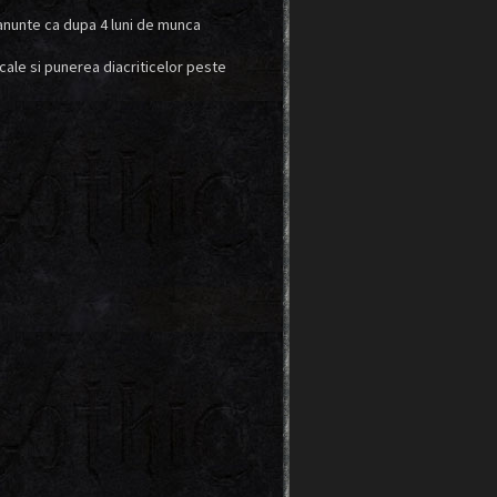
anunte ca dupa 4 luni de munca
cale si punerea diacriticelor peste
ui mod: