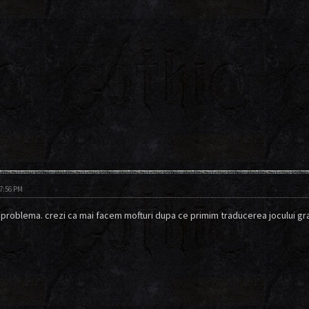
07:56 PM
o problema. crezi ca mai facem mofturi dupa ce primim traducerea jocului grati