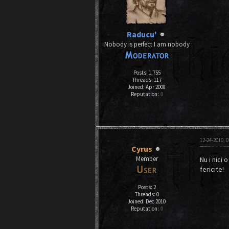
Raducu'
Nobody is perfect I am nobody
Posts: 1,755
Threads: 117
Joined: Apr 2008
Reputation:
0
12-24-2010, 
Cyrus
Member
Nu i nici 
fericite!
Posts: 2
Threads: 0
Joined: Dec 2010
Reputation:
0