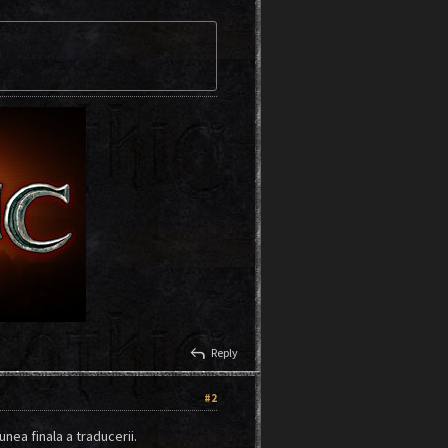
reply
Reply
#2
nea finala a traducerii.