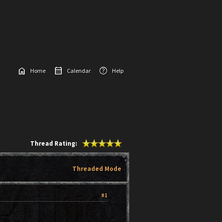
home
calendar_month
help
Home
Calendar
Help
Thread Rating:
Threaded Mode
#1