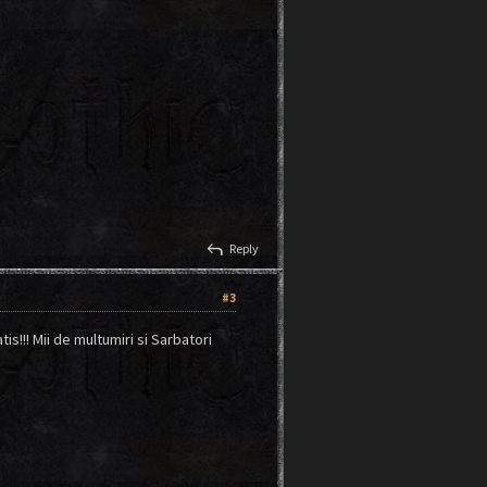
reply
Reply
#3
s!!! Mii de multumiri si Sarbatori