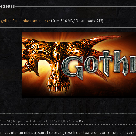
ed Files
gothic-3-in-limba-romana.exe
(Size: 5.16 MB / Downloads: 213)
04:16 PM
(This post was last modified: 12-24-2010, 07:24 PM by
Raducu'
.)
am vazut s-au mai strecurat cateva greseli dar toate se vor remedia in versiu