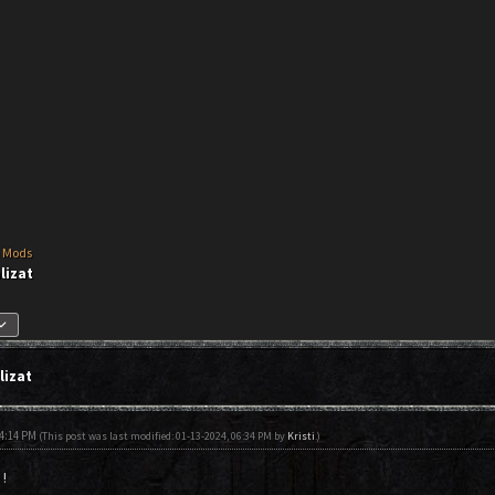
 Mods
lizat
_arrow_down
lizat
04:14 PM
(This post was last modified: 01-13-2024, 06:34 PM by
Kristi
.)
!