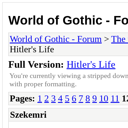
World of Gothic - F
World of Gothic - Forum
>
The 
Hitler's Life
Full Version:
Hitler's Life
You're currently viewing a stripped down
with proper formatting.
Pages:
1
2
3
4
5
6
7
8
9
10
11
1
Szekemri