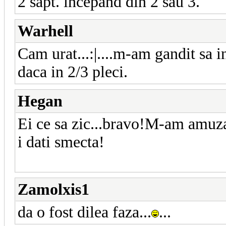
2 sapt. incepand din 2 sau 3.
Warhell
Cam urat...:|....m-am gandit sa i
daca in 2/3 pleci.
Hegan
Ei ce sa zic...bravo!M-am amuzat 
i dati smecta!
Zamolxis1
da o fost dilea faza...
...