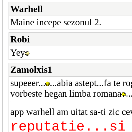
Warhell
Maine incepe sezonul 2.
Robi
Yey
Zamolxis1
supeeer...
...abia astept...fa te 
vorbeste hegan limba romana
.
app warhell am uitat sa-ti zic cev
reputatie...si