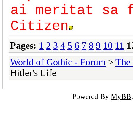
ai meritat sa 
Citizen
Pages:
1
2
3
4
5
6
7
8
9
10
11
1
World of Gothic - Forum
>
The 
Hitler's Life
Powered By
MyBB