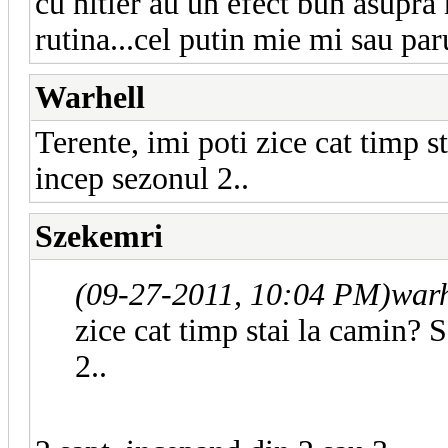
cu hitler au un efect bun asupra 
rutina...cel putin mie mi sau pa
Warhell
Terente, imi poti zice cat timp s
incep sezonul 2..
Szekemri
(09-27-2011, 10:04 PM)
warh
zice cat timp stai la camin? 
2..