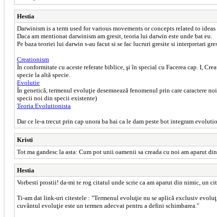
Hestia
Darwinism is a term used for various movements or concepts related to ideas 
Daca am mentionat darwinism am gresit, teoria lui darwin este unde bat eu.
Pe baza teoriei lui darwin s-au facut si se fac lucruri gresite si interpretari gre
Creationism
În conformitate cu aceste referate biblice, şi în special cu Facerea cap. I, Cr
specie la altă specie.
Evolutie
În genetică, termenul evoluţie desemnează fenomenul prin care caractere noi, u
specii noi din specii existente)
Teoria Evolutionista
Dar ce le-a trecut prin cap unora ba hai ca le dam peste bot integram evoluti
Kristi
Tot ma gandesc la asta: Cum pot unii oamenii sa creada cu noi am aparut din ni
Hestia
Vorbesti prostii! da-mi te rog citatul unde scrie ca am aparut din nimic, un ci
Ti-am dat link-uri citestele : "Termenul evoluţie nu se aplică exclusiv evol
cuvântul evoluţie este un termen adecvat pentru a defini schimbarea."