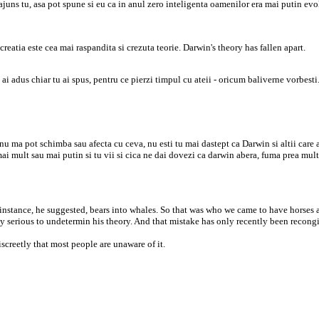
ajuns tu, asa pot spune si eu ca in anul zero inteligenta oamenilor era mai putin e
reatia este cea mai raspandita si crezuta teorie. Darwin's theory has fallen apart.
 adus chiar tu ai spus, pentru ce pierzi timpul cu ateii - oricum baliverne vorbesti
nu ma pot schimba sau afecta cu ceva, nu esti tu mai dastept ca Darwin si altii care a
i mult sau mai putin si tu vii si cica ne dai dovezi ca darwin abera, fuma prea mult
instance, he suggested, bears into whales. So that was who we came to have horses a
serious to undetermin his theory. And that mistake has only recently been recongized 
screetly that most people are unaware of it.