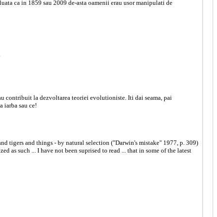
voluata ca in 1859 sau 2009 de-asta oamenii erau usor manipulati de
.
u contribuit la dezvoltarea teoriei evolutioniste. Iti dai seama, pai
a iarba sau ce!
nd tigers and things - by natural selection ("Darwin's mistake" 1977, p. 309)
as such ... I have not been suprised to read ... that in some of the latest