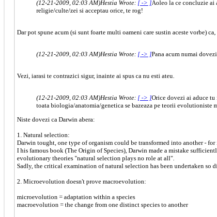
(12-21-2009, 02:03 AM)
Hestia Wrote:
[ -> ]
Aoleo la ce concluzie ai 
religie/culte/zei si acceptau orice, te rog!
Dar pot spune acum (si sunt foarte multi oameni care sustin aceste vorbe) ca, c
(12-21-2009, 02:03 AM)
Hestia Wrote:
[ -> ]
Pana acum numai dovezi ai
Vezi, iarasi te contrazici sigur, inainte ai spus ca nu esti ateu.
(12-21-2009, 02:03 AM)
Hestia Wrote:
[ -> ]
Orice dovezi ai aduce tu 
toata biologia/anatomia/genetica se bazeaza pe teorii evolutioniste ma
Niste dovezi ca Darwin abera:
1. Natural selection:
Darwin tought, one type of organism could be transformed into another - for 
I his famous book (The Origin of Species), Darwin made a mistake sufficiently 
evolutionary theories "natural selection plays no role at all".
Sadly, the critical examination of natural selection has been undertaken so di
2. Microevolution doesn't prove macroevolution:
microevolution = adaptation within a species
macroevolution = the change from one distinct species to another