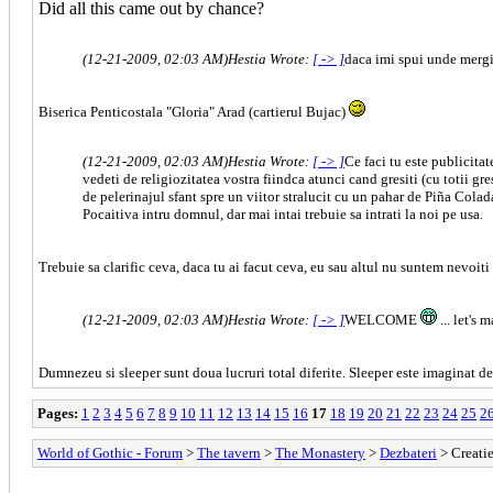
Did all this came out by chance?
(12-21-2009, 02:03 AM)
Hestia Wrote:
[ -> ]
daca imi spui unde mergi 
Biserica Penticostala "Gloria" Arad (cartierul Bujac)
(12-21-2009, 02:03 AM)
Hestia Wrote:
[ -> ]
Ce faci tu este publicitat
vedeti de religiozitatea vostra fiindca atunci cand gresiti (cu totii g
de pelerinajul sfant spre un viitor stralucit cu un pahar de Piña Colada
Pocaitiva intru domnul, dar mai intai trebuie sa intrati la noi pe usa.
Trebuie sa clarific ceva, daca tu ai facut ceva, eu sau altul nu suntem nevoiti
(12-21-2009, 02:03 AM)
Hestia Wrote:
[ -> ]
WELCOME
... let'
Dumnezeu si sleeper sunt doua lucruri total diferite. Sleeper este imaginat d
Pages:
1
2
3
4
5
6
7
8
9
10
11
12
13
14
15
16
17
18
19
20
21
22
23
24
25
2
World of Gothic - Forum
>
The tavern
>
The Monastery
>
Dezbateri
> Creatie