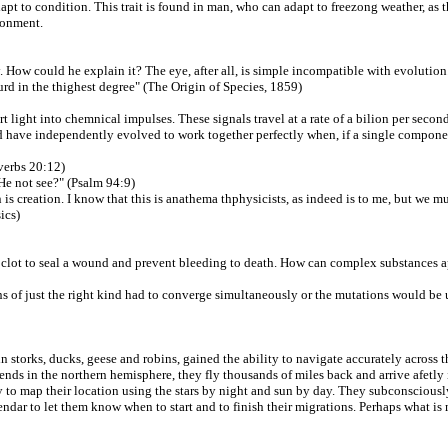
apt to condition. This trait is found in man, who can adapt to freezong weather, as t
ronment.
. How could he explain it? The eye, after all, is simple incompatible with evolution.
surd in the thighest degree" (The Origin of Species, 1859)
light into chemnical impulses. These signals travel at a rate of a bilion per second
have independently evolved to work together perfectly when, if a single component
verbs 20:12)
 He not see?" (Psalm 94:9)
is creation. I know that this is anathema thphysicists, as indeed is to me, but we mu
ics)
to clot to seal a wound and prevent bleeding to death. How can complex substances ap
of just the right kind had to converge simultaneously or the mutations would be use
 storks, ducks, geese and robins, gained the ability to navigate accurately across 
 ends in the northern hemisphere, they fly thousands of miles back and arrive afetly
 to map their location using the stars by night and sun by day. They subconsciousl
dar to let them know when to start and to finish their migrations. Perhaps what is m