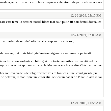
madata, am citit si am vazut la tv despre acceleratorul de particule ce ar avea
12-20-2009, 05:15 PM
 care este temelia acestei teorii? [daca mai caut putin iti dau destul dovezi ca
12-21-2009, 02:03 AM
anipulati de religie/culte/zei si acceptau orice, te rog!
ti dai seama, pai toata biologia/anatomia/genetica se bazeaza pe teorii
e sa fii in concordanta cu biblia) si din toate ramurile crestinatatii cel mai
a presupun - daca imi spui unde mergi la Maranata sau la cea din Vlaicu atunci ma
hai sictir va vedeti de religiozitatea vostra fiindca atunci cand gresiti (cu
de pelerinajul sfant spre un viitor stralucit cu un pahar de Piña Colada in rai
12-21-2009, 11:59 AM