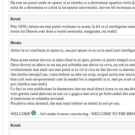
Da este un punct unde se opresc si se intreba ce a determinat aparitia vietii (
rolul de a determina ce a fost la inceputut universului, intr-un fel recreeaza 
Kristi
Prin 1859, stiinta era mai putin evoluata ca acum, la fel ca si inteligenta oam
teoria lui Darwin este doar o teorie nereusita, imaginata, nu reala]
Hestia
Aoleo la ce concluzie ai ajuns tu, asa pot spune si eu ca in anul zero intelig
Pana acum numai dovezi ai adus chiar tu ai spus, pentru ce pierzi timpul cu a
Orice dovezi ai aduce tu nu ma pot schimba sau afecta cu ceva, nu esti tu mai 
evolutioniste mai mult sau mai putin si tu vii si cica ne dai dovezi ca darwin
Am inteles mesajul tau, viata trebuie sa aibe un scop, scopul acela este intorce
bun cult sunt neoprotestatii care la randul lor is impartiti si ei, mai pe scurt
pot clarifica mai mult).
Ce faci tu este publicitate la dumnezeu intr-un mod direct (ceea ce nu ma deranj
totii gresim cand dam nas in nas cu o gagica mui secsi pe bulevardul din oras)
si traiectoria se schimba nevrand.
Pocaitiva intru domnul, dar mai intai trebuie sa intrati la noi pe usa.
WELCOME
... let's make it more convincing : WELCOME TO THE BR
Kristi