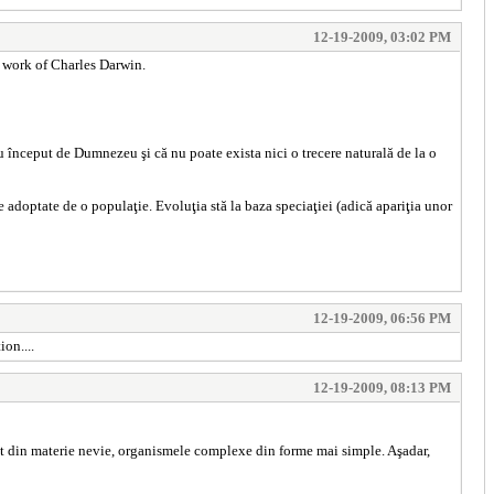
12-19-2009, 03:02 PM
e work of Charles Darwin.
tru început de Dumnezeu şi că nu poate exista nici o trecere naturală de la o
 adoptate de o populaţie. Evoluţia stă la baza speciaţiei (adică apariţia unor
12-19-2009, 06:56 PM
on....
12-19-2009, 08:13 PM
uat din materie nevie, organismele complexe din forme mai simple. Aşadar,