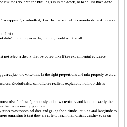
he Eskimos do, or to the broiling sun in the desert, as bedouins have done.
"To suppose", se admitted, "that the eye with all its inimitable contrivances
 to brain.
 didn't function perfectly, nothing would work at all.
st not reject a theory that we do not like if the experimental evidence
pear at just the write time in the right proportions and mix properly to clod
less. Evolutionists can offer no realistic explanation of how this is
thousands of miles of previously unknown territory and land in exactly the
 in their same nesting grounds.
y process astronomical data and gauge the altitude, latitude and longitude to
ore surprising is that they are able to reach their distant destiny even on