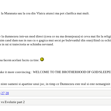
la Maranata sau la cea din Vlaicu atunci ma pot clarifica mai mult.
e la dumnezeu intr-un mod direct (ceea ce nu ma deranjeaza) si ceva mai fin la religia 
resim cand dam nas in nas cu o gagica mui secsi pe bulevardul din oras) fiind cu ochi
 in rai si traiectoria se schimba nevrand.
 sa facem acelasi lucru ca tine.
s make it more convincing : WELCOME TO THE BROTHERHOOD OF GOD/SLEEPER - b
e niste oameni si apartine unui joc, in timp ce Dumnezeu este real si este nemarginit
6
27
28
 vs Evolutie part 2