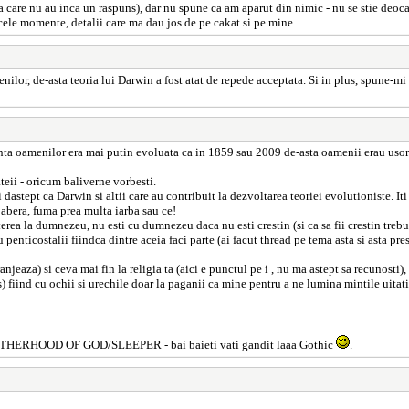
la care nu au inca un raspuns), dar nu spune ca am aparut din nimic - nu se stie deoca
acele momente, detalii care ma dau jos de pe cakat si pe mine.
enilor, de-asta teoria lui Darwin a fost atat de repede acceptata. Si in plus, spune-mi
enta oamenilor era mai putin evoluata ca in 1859 sau 2009 de-asta oamenii erau usor m
teii - oricum baliverne vorbesti.
dastept ca Darwin si altii care au contribuit la dezvoltarea teoriei evolutioniste. I
 abera, fuma prea multa iarba sau ce!
rea la dumnezeu, nu esti cu dumnezeu daca nu esti crestin (si ca sa fii crestin trebui
 cu penticostalii fiindca dintre aceia faci parte (ai facut thread pe tema asta si ast
eaza) si ceva mai fin la religia ta (aici e punctul pe i , nu ma astept sa recunosti), 
 fiind cu ochii si urechile doar la paganii ca mine pentru a ne lumina mintile uitati 
OTHERHOOD OF GOD/SLEEPER - bai baieti vati gandit laaa Gothic
.