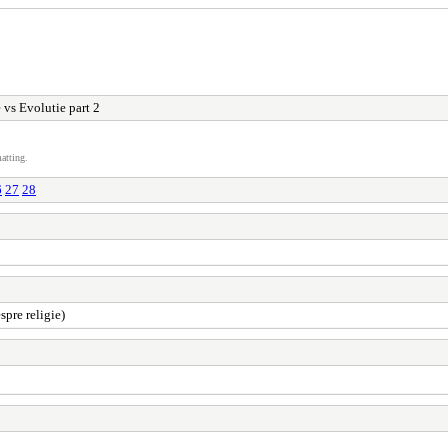
 vs Evolutie part 2
atting.
6
27
28
spre religie)