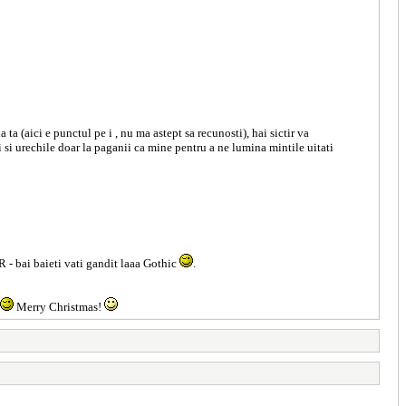
ta (aici e punctul pe i , nu ma astept sa recunosti), hai sictir va
i si urechile doar la paganii ca mine pentru a ne lumina mintile uitati
ai baieti vati gandit laaa Gothic
.
Merry Christmas!