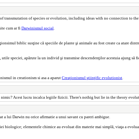
of transmutation of species or evolution, including ideas with no connection to th
site cum ar fi
Darwinismul social
.
eaţionsimul biblic susţine că speciile de plante şi animale au fost create ca atare din
tile speciei, apărute la un individ şi transmise descendenţilor acestuia ajung să fie
onismul in creationism si asa a aparut
Creaţionismul ştiinţific evolutionist
.
mic? Acest lucru incalca legiile fizicii. There's nothig but lie in the theory evoluti
tat a lui Darwin nu orice afirmatie a unui savant cu pareri ambigue.
uţiei biologice; elementele chimice au evoluat din materie mai simplă, viaţa a evol