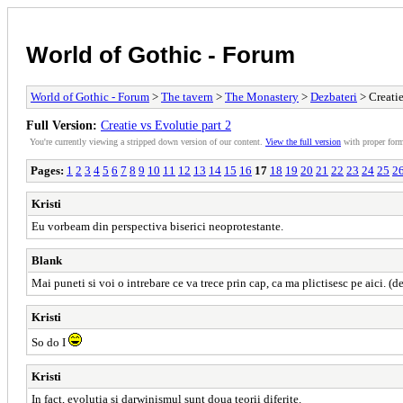
World of Gothic - Forum
World of Gothic - Forum
>
The tavern
>
The Monastery
>
Dezbateri
> Creatie
Full Version:
Creatie vs Evolutie part 2
You're currently viewing a stripped down version of our content.
View the full version
with proper form
Pages:
1
2
3
4
5
6
7
8
9
10
11
12
13
14
15
16
17
18
19
20
21
22
23
24
25
2
Kristi
Eu vorbeam din perspectiva biserici neoprotestante.
Blank
Mai puneti si voi o intrebare ce va trece prin cap, ca ma plictisesc pe aici. (de
Kristi
So do I
Kristi
In fact, evolutia si darwinismul sunt doua teorii diferite.