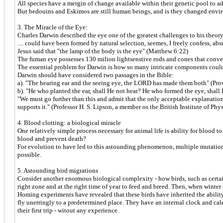
All species have a mergin of change available within their genetic pool to ad
But bedouins and Eskimos are still human beings, and is they changed envi
3. The Miracle of the Eye:
Charles Darwin described the eye one of the greatest challenges to his theory
.... could have been formed by natural selection, seemes, I freely confess, ab
Jesus said that "the lamp of the body is the eye" (Matthew 6:22)
The fuman eye possesses 130 milion lightsenstive rods and cones that convert 
The essential problem for Darwin is how so many intricate components could 
Darwin should have considered two passages in the Bible:
a). "The hearing ear and the seeing eye, the LORD has made them both" (Pro
b). "He who planted the ear, shall He not hear? He who formed the eye, shall
"We must go further than this and admit that the only acceptable explanation 
supports it." (Professor H. S. Lipson, a member os the British Institute of Phys
4. Blood clotting: a biological miracle
One relatively simple process necessary for animal life is ability for blood 
blood and prevent death?
For evolution to have led to this astounding phenomenon, multiple mutations 
possible.
5. Astounding bird migrations
Consider another enormous biological complexity - how birds, such as certain
right zone and at the right time of year to feed and breed. Then, when winter
Homing experiments have revealed that these birds have inherited the ability
fly unerringly to a predetermined place. They have an internal clock and calen
their first trip - witout any experience.